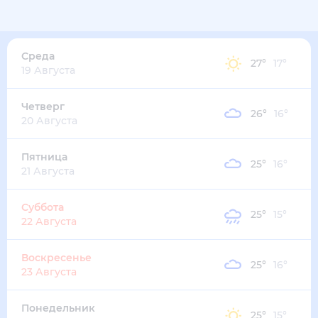
Среда
27
°
17
°
19 Августа
Четверг
26
°
16
°
20 Августа
Пятница
25
°
16
°
21 Августа
Суббота
25
°
15
°
22 Августа
Воскресенье
25
°
16
°
23 Августа
Понедельник
25
°
15
°