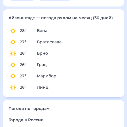
Айзенштадт
— погода рядом
на месяц (30 дней)
28
°
Вена
27
°
Братислава
26
°
Брно
26
°
Грац
27
°
Марибор
26
°
Линц
Погода по городам
Города в России