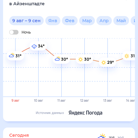
в Айзенштадте
9 авг
–
9 сен
Янв
Фев
Мар
Апр
Май
И
Ночь
34°
31°
31°
30°
30°
29°
9 авг
10 авг
11 авг
12 авг
13 авг
14 авг
Источник данных
Сегодня