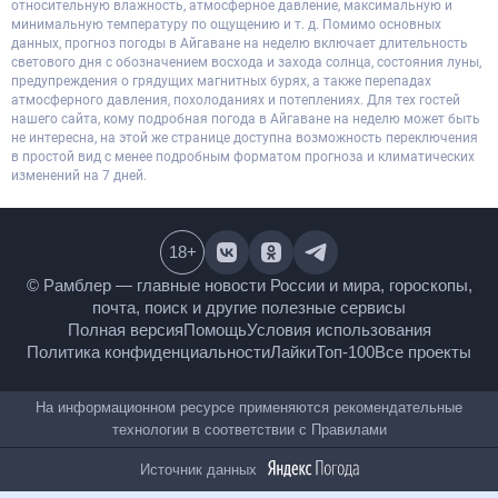
относительную влажность, атмосферное давление, максимальную и
минимальную температуру по ощущению и т. д. Помимо основных
данных, прогноз погоды в Айгаване на неделю включает длительность
светового дня с обозначением восхода и захода солнца, состояния луны,
предупреждения о грядущих магнитных бурях, а также перепадах
атмосферного давления, похолоданиях и потеплениях. Для тех гостей
нашего сайта, кому подробная погода в Айгаване на неделю может быть
не интересна, на этой же странице доступна возможность переключения
в простой вид с менее подробным форматом прогноза и климатических
изменений на 7 дней.
18
+
© Рамблер — главные новости России и мира,
гороскопы, почта, поиск и другие полезные сервисы
Полная версия
Помощь
Условия использования
Политика конфиденциальности
Лайки
Топ-100
Все проекты
На информационном ресурсе применяются
рекомендательные технологии в соответствии с
Правилами
Источник данных