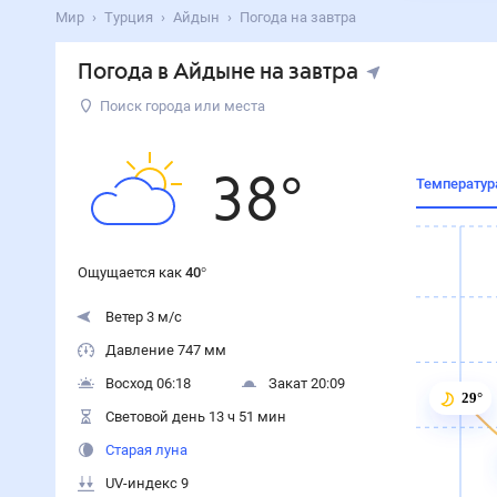
Мир
Турция
Айдын
Погода на завтра
Погода в Айдыне на завтра
Поиск города или места
38
°
Температур
Ощущается как
40
°
Ветер 3 м/с
Давление 747 мм
Восход 06:18
Закат 20:09
29°
Световой день 13 ч 51 мин
Старая луна
UV-индекс 9