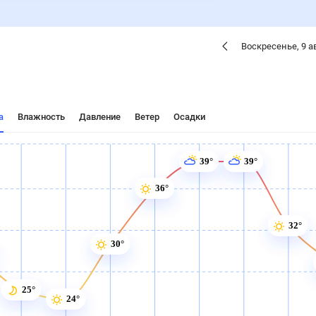
Воскресенье
,
9
а
а
Влажность
Давление
Ветер
Осадки
39°
39°
36°
32°
30°
25°
24°