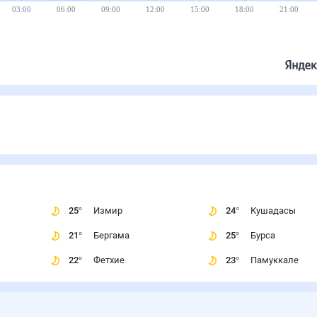
03:00
06:00
09:00
12:00
15:00
18:00
21:00
25
°
Измир
24
°
Кушадасы
21
°
Бергама
25
°
Бурса
22
°
Фетхие
23
°
Памуккале