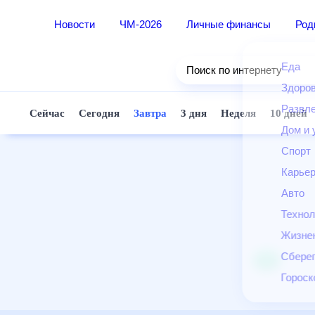
Новости
ЧМ-2026
Личные финансы
Ро
Еда
Поиск по интернету
Здор
Разв
Сейчас
Сегодня
Завтра
3 дня
Неделя
10 д
Дом 
Спор
Карь
Авто
Техн
Жизн
Сбер
Горо