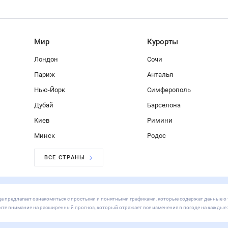
Мир
Курорты
Лондон
Сочи
Париж
Анталья
Нью-Йорк
Симферополь
Дубай
Барселона
Киев
Римини
Минск
Родос
ВСЕ СТРАНЫ
года предлагает ознакомиться с простыми и понятными графиками, которые содержат данные о 
ите внимание на расширенный прогноз, который отражает все изменения в погоде на каждые 3