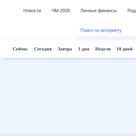
Новости
ЧМ-2026
Личные финансы
Род
Еда
Поиск по интернету
Здоро
Развле
Сейчас
Сегодня
Завтра
3 дня
Неделя
10 дней
Дом и 
Спорт
Карье
Авто
Технол
Жизне
Сберег
Горос