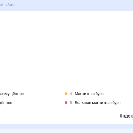
и в Аяте
возмущённое
4
Магнитная буря
щённое
5
Большая магнитная буря