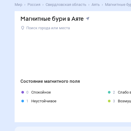
Мир
Россия
Свердловская область
Аять
Магнитные бур
Магнитные бури в Аяте
Поиск города или места
Состояние магнитного поля
0
Спокойное
2
Слабо 
1
Неустойчивое
3
Возму