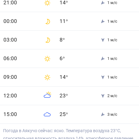
21
:00
14
°
1
м/с
0
0
:00
11
°
1
м/с
0
3
:00
8
°
1
м/с
0
6
:00
6
°
1
м/с
0
9
:00
14
°
1
м/с
12
:00
23
°
2
м/с
15
:00
25
°
3
м/с
Погода в Аякучо сейчас: ясно. Температура воздуха 23°С,
относительная влажность воздуха 14%, атмосферное давление