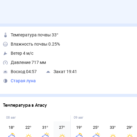
Температура почвы 33°
Влажность почвы 0.25%
Ветер 4 м/с
Давление 717 мм
Восход 04:57
Закат 19:41
Старая луна
Температура в Атасу
08 авг
09 авг
18
°
22
°
31
°
27
°
19
°
25
°
33
°
29
°