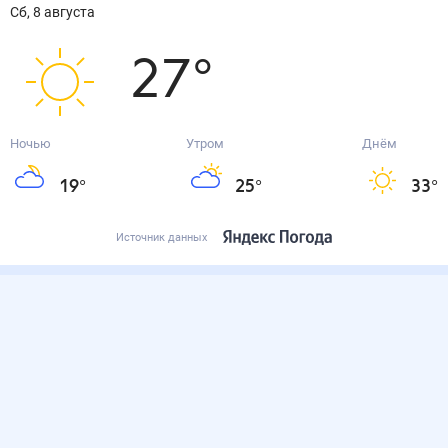
сб, 8 августа
27
°
Ночью
Утром
Днём
19
°
25
°
33
°
Источник данных