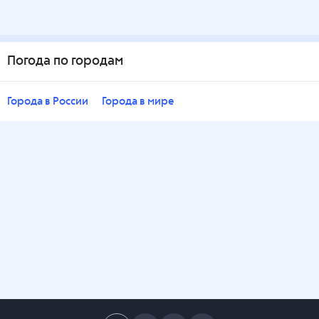
Погода по городам
Города в России
Города в мире