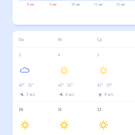
8 авг
9 авг
10 авг
11 авг
12 авг
Пн
Вт
Ср
3
4
5
42
°
32
°
42
°
32
°
41
°
33
°
3
м/с
4
м/с
8
м/с
10
11
12