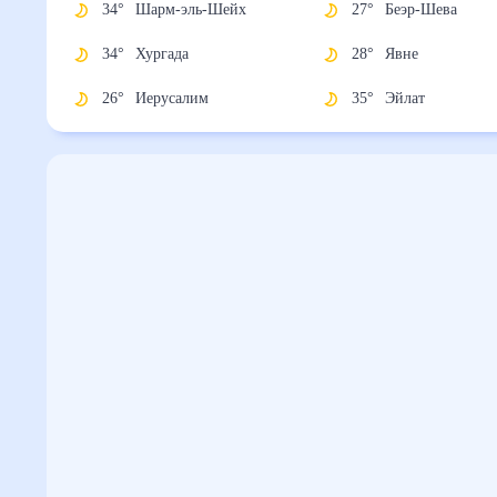
34
°
Шарм-эль-Шейх
27
°
Беэр-Шева
34
°
Хургада
28
°
Явне
26
°
Иерусалим
35
°
Эйлат