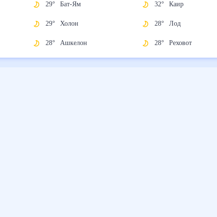
29
°
Бат-Ям
32
°
Каир
29
°
Холон
28
°
Лод
28
°
Ашкелон
28
°
Реховот