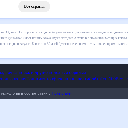
Все страны
 погоды в Асуане на 30 дней. Этот прогноз погоды в Асуане на меся
 т.д. Хорошая визуализация прогноза покажет все изменения в динам
 каким изменениям нужно быть готовым и как правильно спланировать
дет полезен всем, в том числе людям, чувствительным к погодным и
опы, почта, поиск и другие полезные сервисы
 использования
Политика конфиденциальности
Лайки
Топ-100
ые технологии в соответствии с
Правилами