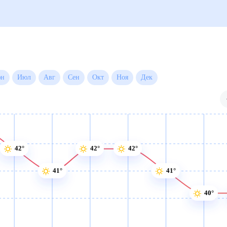
Июн
Июл
Авг
Сен
Окт
Ноя
Дек
42°
42°
42°
41°
41°
40°