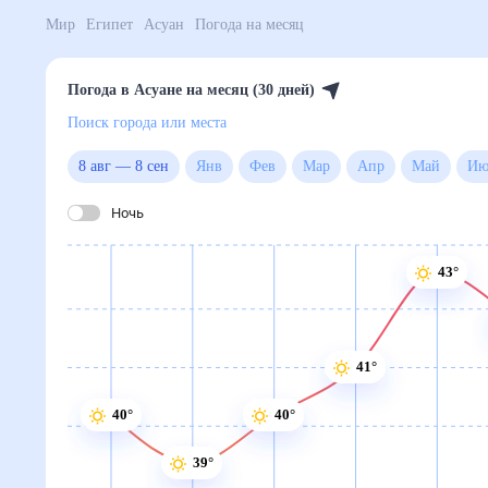
Мир
Египет
Асуан
Погода на месяц
Погода в Асуане на месяц (30 дней)
Поиск города или места
8 авг
—
8 сен
Янв
Фев
Мар
Апр
Май
Ночь
43°
41°
40°
40°
39°