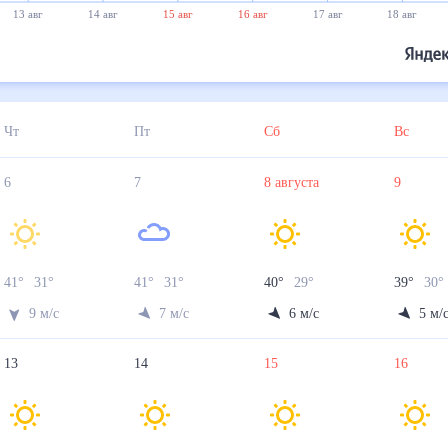
13 авг
14 авг
15 авг
16 авг
17 авг
18 авг
Чт
Пт
Сб
Вс
6
7
8
августа
9
41
°
31
°
41
°
31
°
40
°
29
°
39
°
30
9
м/с
7
м/с
6
м/с
5
м/
13
14
15
16