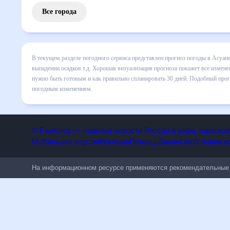
Все города
В текущем разделе погодного сервиса представлен прогноз
все сведения по дневной температуре , выпадении осадков
понять, какая будет погода в Асуане в ближайший месяц, к
Подобный прогноз погоды в Асуане, Египет, на 30 дней бу
© Рамблер — главные новости России и мира, гороск
Мобильная версия
Реклама
Помощь
Вакансии
Условия
На информационном ресурсе применяются рекомендательн