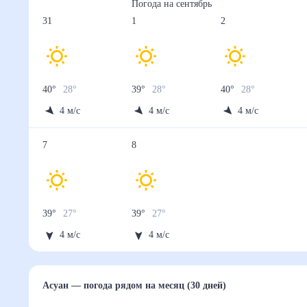
Погода на
сентябрь
31
1
2
40
°
28
°
39
°
28
°
40
°
28
°
4
м/с
4
м/с
4
м/с
7
8
39
°
27
°
39
°
27
°
4
м/с
4
м/с
Асуан
— погода рядом
на месяц (30 дней)