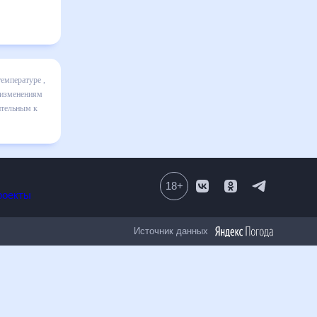
ц включает
ике и даст
 30 дней.
зменениям.
18
+
Все проекты
Источник данных