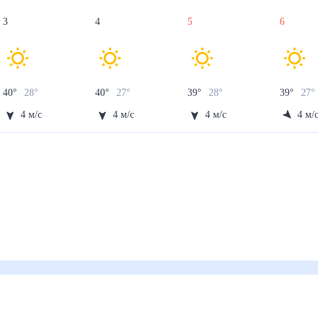
3
4
5
6
40
°
28
°
40
°
27
°
39
°
28
°
39
°
27
4
м/с
4
м/с
4
м/с
4
м/