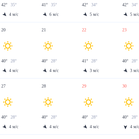
42
°
35
°
41
°
35
°
42
°
34
°
42
°
34
4
м/с
6
м/с
5
м/с
5
м/
20
21
22
23
40
°
28
°
40
°
28
°
41
°
28
°
40
°
28
4
м/с
4
м/с
3
м/с
3
м/
27
28
29
30
40
°
28
°
40
°
28
°
40
°
28
°
40
°
28
4
м/с
4
м/с
4
м/с
4
м/