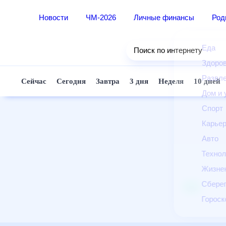
Новости
ЧМ-2026
Личные финансы
Ро
Еда
Поиск по интернету
Здор
Разв
Сейчас
Сегодня
Завтра
3 дня
Неделя
10 д
Дом 
Спор
Карь
Авто
Техн
Жизн
Сбер
Горо