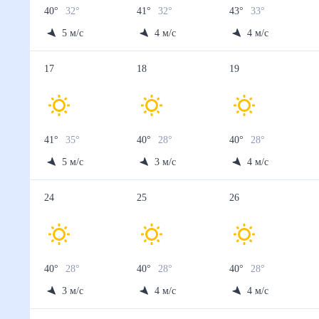
40
°
32
°
41
°
32
°
43
°
33
°
5
м/с
4
м/с
4
м/с
17
18
19
41
°
35
°
40
°
28
°
40
°
28
°
5
м/с
3
м/с
4
м/с
24
25
26
40
°
28
°
40
°
28
°
40
°
28
°
3
м/с
4
м/с
4
м/с