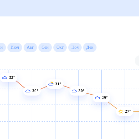
Июн
Июл
Авг
Сен
Окт
Ноя
Дек
32°
31°
30°
30°
29°
27°