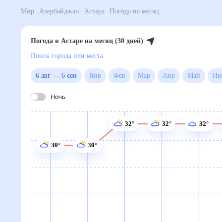
Мир
Азербайджан
Астара
Погода на месяц
Погода в Астаре на месяц (30 дней)
Поиск города или места
6 авг
—
6 сен
Янв
Фев
Мар
Апр
Май
Ночь
32°
32°
32°
30°
30°