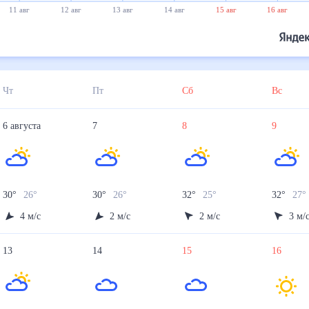
11 авг
12 авг
13 авг
14 авг
15 авг
16 авг
Чт
Пт
Сб
Вс
6
августа
7
8
9
30
°
26
°
30
°
26
°
32
°
25
°
32
°
27
°
4
м/с
2
м/с
2
м/с
3
м/
13
14
15
16