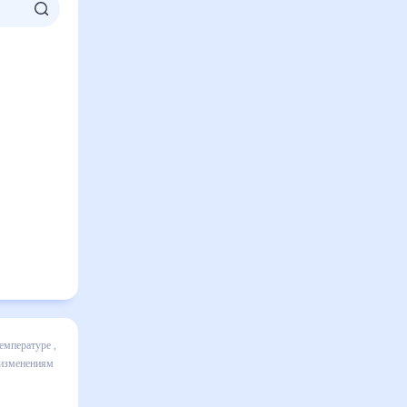
ц включает
ике и даст
 30 дней.
ным