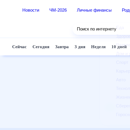
Новости
ЧМ-2026
Личные финансы
Ро
Еда
Поиск по интернету
Здор
Разв
Сейчас
Сегодня
Завтра
3 дня
Неделя
10 д
Дом 
Спор
Карь
Авто
Техн
Жизн
Сбер
Горо