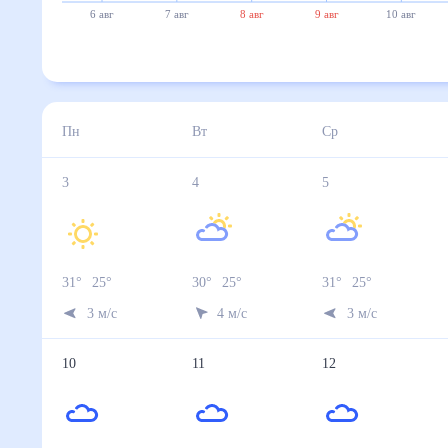
6 авг
7 авг
8 авг
9 авг
10 авг
Пн
Вт
Ср
3
4
5
31
°
25
°
30
°
25
°
31
°
25
°
3
м/с
4
м/с
3
м/с
10
11
12