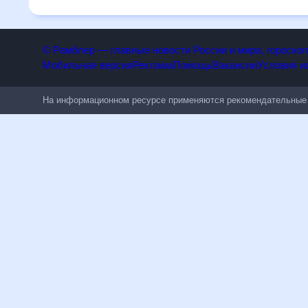
изменениям.
© Рамблер — главные новости России и мира, гороск
Мобильная версия
Реклама
Помощь
Вакансии
Условия
На информационном ресурсе применяются рекомендательн