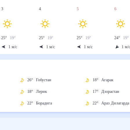
3
4
5
6
25
°
19
°
25
°
19
°
25
°
19
°
24
°
19
°
1
м/с
1
м/с
1
м/с
1
м/
26
°
Гобустан
18
°
Агарак
18
°
Лерик
17
°
Дзорастан
22
°
Борадига
22
°
Араз Дилага