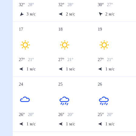
32
°
28
°
32
°
28
°
30
°
27
°
3
м/с
2
м/с
2
м/с
17
18
19
27
°
21
°
27
°
21
°
27
°
21
°
1
м/с
1
м/с
1
м/с
24
25
26
26
°
20
°
26
°
20
°
25
°
20
°
1
м/с
1
м/с
1
м/с