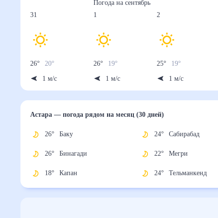
Погода на
сентябрь
31
1
2
26
°
20
°
26
°
19
°
25
°
19
°
1
м/с
1
м/с
1
м/с
Астара
— погода рядом
на месяц (30 дней)
26
°
Баку
24
°
Сабирабад
26
°
Бинагади
22
°
Мегри
18
°
Капан
24
°
Тельманкенд