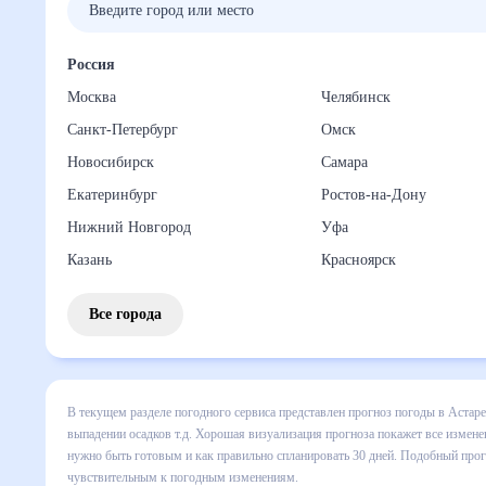
Россия
Москва
Челябинск
Санкт-Петербург
Омск
Новосибирск
Самара
Екатеринбург
Ростов-на-Дону
Нижний Новгород
Уфа
Казань
Красноярск
Все города
В текущем разделе погодного сервиса представлен прогноз
все сведения по дневной температуре , выпадении осадков
понять, какая будет погода в Астаре в ближайший месяц, к
Подобный прогноз погоды в Астаре, Азербайджан, на 30 дн