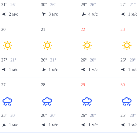
31
°
26
°
30
°
26
°
29
°
26
°
27
°
21
°
2
м/с
3
м/с
4
м/с
1
м/
20
21
22
23
27
°
21
°
26
°
21
°
26
°
20
°
26
°
20
1
м/с
1
м/с
1
м/с
1
м/
27
28
29
30
25
°
20
°
26
°
20
°
26
°
20
°
25
°
20
1
м/с
1
м/с
1
м/с
1
м/