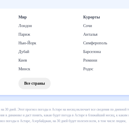
Мир
Курорты
Лондон
Сочи
Париж
Анталья
Нью-Йорк
Симферополь
Дубай
Барселона
Киев
Римини
Минск
Родос
Все страны
 погоды в Астаре на 30 дней. Этот прогноз погоды в Астаре на меся
 т.д. Хорошая визуализация прогноза покажет все изменения в динам
 каким изменениям нужно быть готовым и как правильно спланировать
ей будет полезен всем, в том числе людям, чувствительным к погод