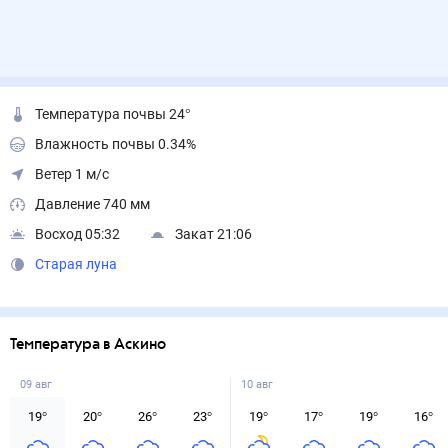
Температура почвы 24°
Влажность почвы 0.34%
Ветер 1 м/с
Давление 740 мм
Восход 05:32
Закат 21:06
Старая луна
Температура в Аскино
09 авг
10 авг
19
°
20
°
26
°
23
°
19
°
17
°
19
°
16
°