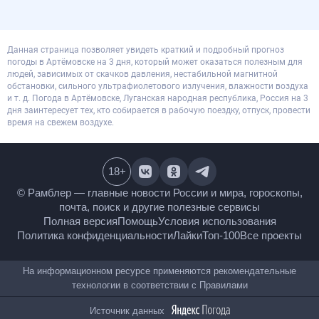
Данная страница позволяет увидеть краткий и подробный прогноз
погоды в Артёмовске на 3 дня, который может оказаться полезным для
людей, зависимых от скачков давления, нестабильной магнитной
обстановки, сильного ультрафиолетового излучения, влажности воздуха
и т. д. Погода в Артёмовске, Луганская народная республика, Россия на 3
дня заинтересует тех, кто собирается в рабочую поездку, отпуск, провести
время на свежем воздухе.
18
+
© Рамблер — главные новости России и мира,
гороскопы, почта, поиск и другие полезные сервисы
Полная версия
Помощь
Условия использования
Политика конфиденциальности
Лайки
Топ-100
Все проекты
На информационном ресурсе применяются
рекомендательные технологии в соответствии с
Правилами