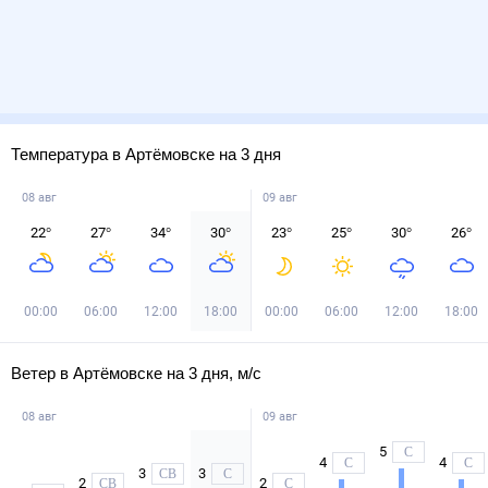
Температура в Артёмовске на 3 дня
08 авг
09 авг
22
°
27
°
34
°
30
°
23
°
25
°
30
°
26
°
00:00
06:00
12:00
18:00
00:00
06:00
12:00
18:00
Ветер в Артёмовске на 3 дня, м/с
08 авг
09 авг
5
С
4
4
С
С
3
3
СВ
С
2
2
СВ
С