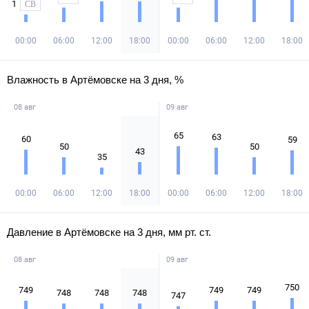
1
СВ
00:00
06:00
12:00
18:00
00:00
06:00
12:00
18:00
Влажность в Артёмовске на 3 дня, %
08 авг
09 авг
65
63
60
59
50
50
43
35
00:00
06:00
12:00
18:00
00:00
06:00
12:00
18:00
Давление в Артёмовске на 3 дня, мм рт. ст.
08 авг
09 авг
750
749
749
749
748
748
748
747