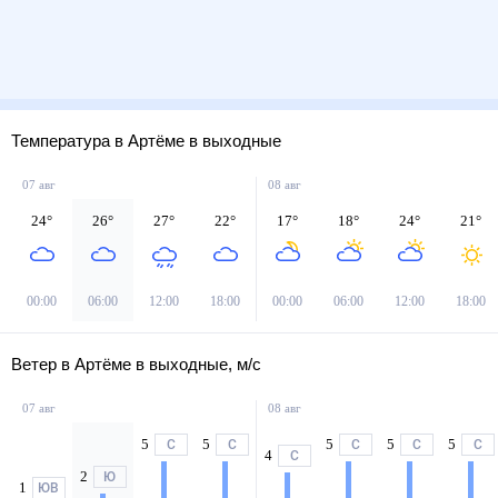
Температура в Артёме в выходные
07 авг
08 авг
24
°
26
°
27
°
22
°
17
°
18
°
24
°
21
°
00:00
06:00
12:00
18:00
00:00
06:00
12:00
18:00
Ветер в Артёме в выходные, м/с
07 авг
08 авг
5
5
5
5
5
С
С
С
С
С
4
С
2
Ю
1
ЮВ