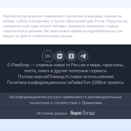
Рамблер/погода предлагает ознакомиться с прогнозом на выходные, а
именно на пятницу, субботу и воскресенье, в Артёме, Приморский край,
Россия. Перед тем как планировать свой отдых, изучите таблицы с
данными по температуре, осадкам, скорости ветра и давлению. Вы также
можете перейти на подробный прогноз для каждого из дней по
соответствующим ссылкам.
18
+
© Рамблер — главные новости России и мира,
гороскопы, почта, поиск и другие полезные сервисы
Полная версия
Помощь
Условия использования
Политика конфиденциальности
Лайки
Топ-100
Все проекты
На информационном ресурсе применяются
рекомендательные технологии в соответствии с
Правилами
Источник данных