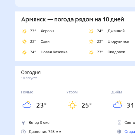
Армянск
— погода рядом
на 10 дней
23
°
Херсон
24
°
Джанкой
23
°
Саки
23
°
Цюрупинск
24
°
Новая Каховка
23
°
Скадовск
Сегодня
10 августа
Ночью
Утром
Днём
23
°
25
°
31
Ветер 3 м/с
Свето
Давление 758 мм
Стара