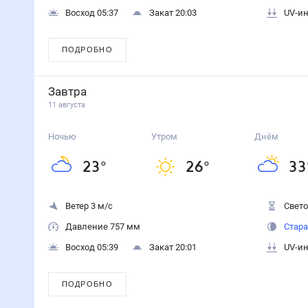
Восход 05:37
Закат 20:03
UV-ин
ПОДРОБНО
Завтра
11 августа
Ночью
Утром
Днём
23
°
26
°
33
Ветер 3 м/с
Свето
Давление 757 мм
Стара
Восход 05:39
Закат 20:01
UV-ин
ПОДРОБНО