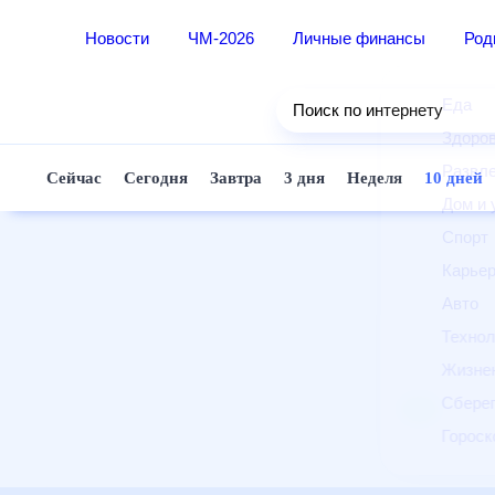
Новости
ЧМ-2026
Личные финансы
Ро
Еда
Поиск по интернету
Здор
Разв
Сейчас
Сегодня
Завтра
3 дня
Неделя
10 д
Дом 
Спор
Карь
Авто
Техн
Жизн
Сбер
Горо