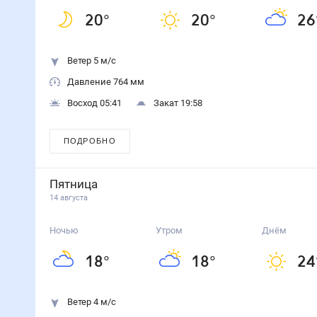
20
°
20
°
26
Ветер 5 м/с
Давление 764 мм
Восход 05:41
Закат 19:58
ПОДРОБНО
Пятница
14 августа
Ночью
Утром
Днём
18
°
18
°
24
Ветер 4 м/с