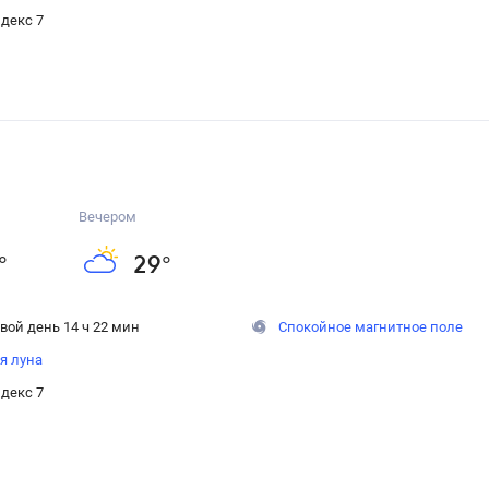
декс 7
Вечером
°
29
°
вой день 14 ч 22 мин
Спокойное магнитное поле
я луна
декс 7