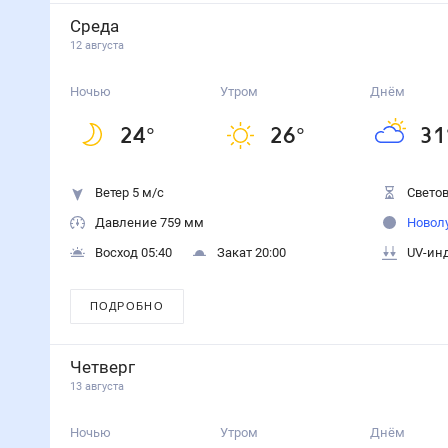
Среда
12 августа
Ночью
Утром
Днём
24
°
26
°
31
Ветер 5 м/с
Светов
Давление 759 мм
Новол
Восход 05:40
Закат 20:00
UV-инд
ПОДРОБНО
Четверг
13 августа
Ночью
Утром
Днём