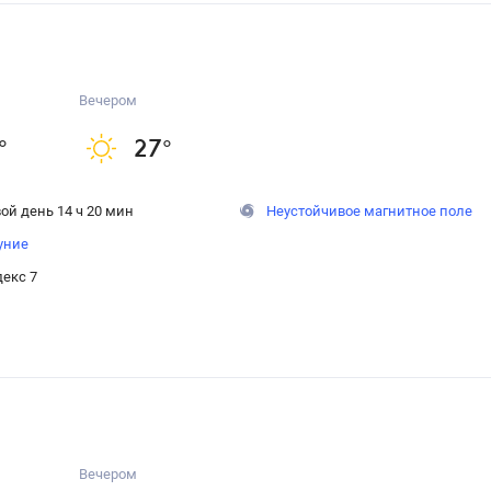
Вечером
°
27
°
ой день 14 ч 20 мин
Неустойчивое магнитное поле
уние
екс 7
Вечером