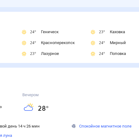
24
°
Геническ
23
°
Каховка
24
°
Красноперекопск
24
°
Мирный
23
°
Лазурное
24
°
Поповка
Вечером
°
28
°
вой день 14 ч 26 мин
Спокойное магнитное поле
я луна