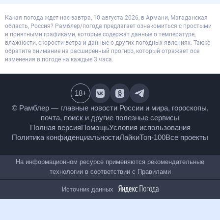
Какая погода ждет нас завтра, 10 августа 2026, в Армани, Магаданская
область, Россия? Рамблер/погода предлагает ознакомиться с простыми
и понятными графиками, которые содержат данные о температуре,
влажности, скорости ветра и данные о других погодных явлениях. Также
обратите внимание на расширенный прогноз, который отражает все
изменения в погоде на каждые 3 часа.
18
+
© Рамблер — главные новости России и мира,
гороскопы, почта, поиск и другие полезные сервисы
Полная версия
Помощь
Условия использования
Политика конфиденциальности
Лайки
Топ-100
Все проекты
На информационном ресурсе применяются
рекомендательные технологии в соответствии с
Правилами
Источник данных