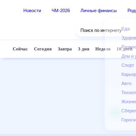
Новости
ЧМ-2026
Личные финансы
Ро
Еда
Поиск по интернету
Здор
Разв
Сейчас
Сегодня
Завтра
3 дня
Неделя
10 д
Дом 
Спор
Карь
Авто
Техн
Жизн
Сбер
Горо