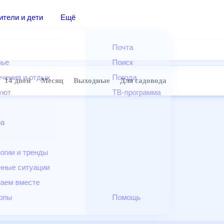
дители и дети
Ещё
Почта
овье
Поиск
лечения и отдых
Погода
ней
14 дней
Месяц
Выходные
Для садовода
и уют
ТВ-программа
т
ера
ологии и тренды
енные ситуации
егаем вместе
скопы
Помощь