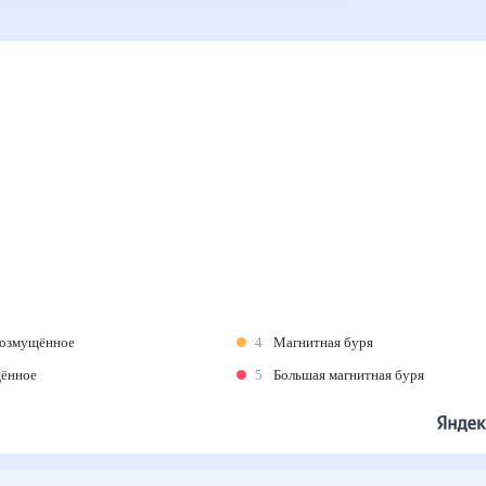
возмущённое
4
Магнитная буря
щённое
5
Большая магнитная буря