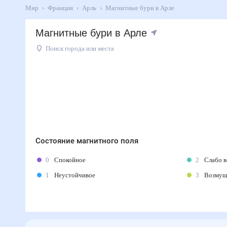
Мир
Франция
Арль
Магнитные бури в Арле
Магнитные бури в Арле
Поиск города или места
Состояние магнитного поля
0
Спокойное
2
Слабо 
1
Неустойчивое
3
Возму