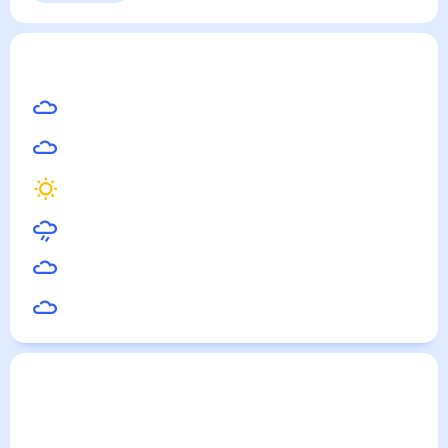
Выходные
Для садовода
Архиповка
— погода рядом
на месяц (30 дней)
19
°
Иваново
20
°
Ковров
21
°
Вязники
20
°
Шуя
19
°
Суздаль
19
°
Тейково
Погода по городам