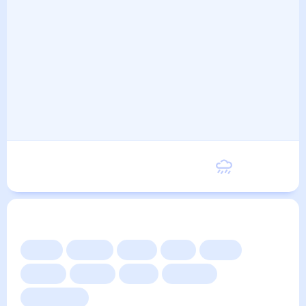
Вторник
17
°
8
°
8 Сентября
Другие прогнозы
Сейчас
Сегодня
Завтра
3 дня
Неделя
10 дней
14 дней
Месяц