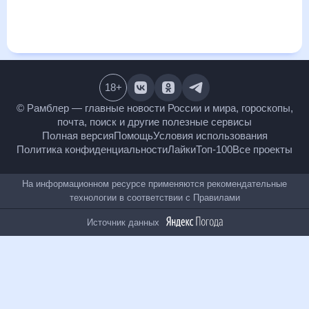
и даст понять, какая будет погода в Архиповке в ближайший
месяц, к каким изменениям нужно быть готовым и как
правильно спланировать 30 дней. Подобный прогноз
погоды в Архиповке, Ивановская область, Россия, на 30
дней будет полезен всем, в том числе людям,
чувствительным к погодным изменениям.
18
+
© Рамблер — главные новости России и мира,
гороскопы, почта, поиск и другие полезные сервисы
Полная версия
Помощь
Условия использования
Политика конфиденциальности
Лайки
Топ-100
Все проекты
На информационном ресурсе применяются
рекомендательные технологии в соответствии с
Правилами
Источник данных