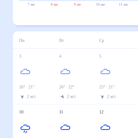
7 авг
8 авг
9 авг
10 авг
11 авг
Пн
Вт
Ср
3
4
5
26
°
21
°
26
°
22
°
25
°
21
°
2
м/с
2
м/с
2
м/с
10
11
12