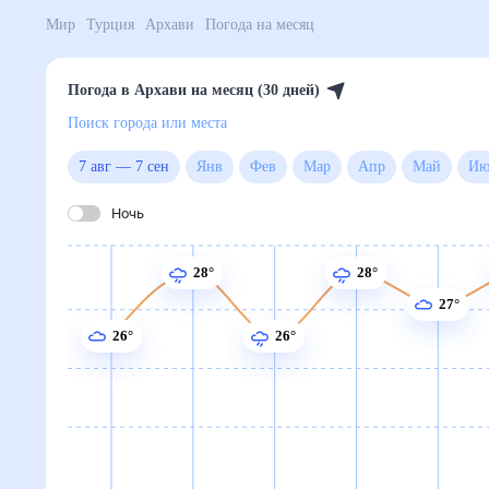
Мир
Турция
Архави
Погода на месяц
Погода в Архави на месяц (30 дней)
Поиск города или места
7 авг
—
7 сен
Янв
Фев
Мар
Апр
Май
Ночь
28°
28°
27°
26°
26°