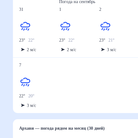
Погода на
сентябрь
31
1
2
23
°
22
°
23
°
22
°
23
°
21
°
2
м/с
2
м/с
3
м/с
7
22
°
20
°
3
м/с
Архави
— погода рядом
на месяц (30 дней)