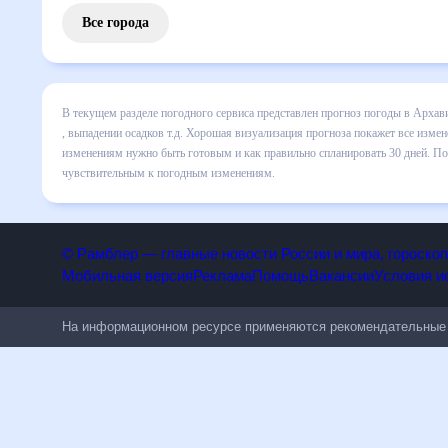
Все города
В текущем разделе погодного сервиса представлен прогноз
все сведения по дневной температуре , выпадении осадков
понять, какая будет погода в Архави в ближайший месяц, к
Подобный прогноз погоды в Архави, Турция, на 30 дней бу
© Рамблер — главные новости России и мира, гороск
Мобильная версия
Реклама
Помощь
Вакансии
Условия
На информационном ресурсе применяются рекомендательн