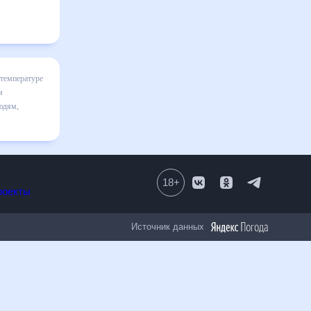
ц включает
ике и даст
 30 дней.
зменениям.
18
+
Все проекты
Источник данных