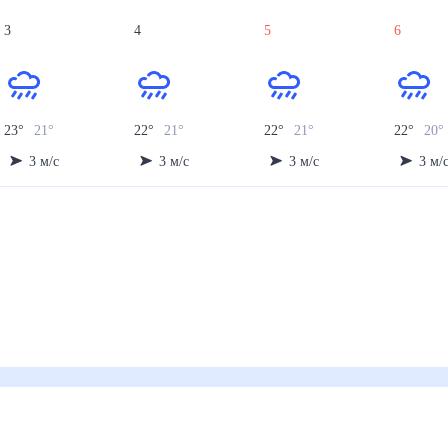
3
4
5
6
23
°
21
°
22
°
21
°
22
°
21
°
22
°
20
3
м/с
3
м/с
3
м/с
3
м/