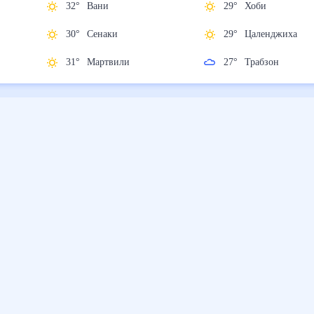
32
°
Вани
29
°
Хоби
30
°
Сенаки
29
°
Цаленджиха
31
°
Мартвили
27
°
Трабзон