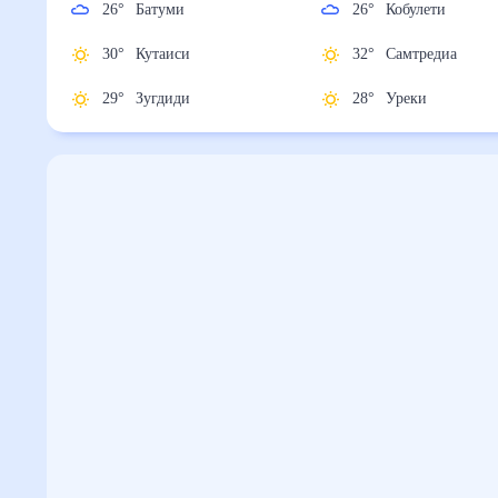
26
°
Батуми
26
°
Кобулети
30
°
Кутаиси
32
°
Самтредиа
29
°
Зугдиди
28
°
Уреки