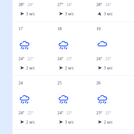
28
°
24
°
27
°
24
°
28
°
24
°
3
м/с
3
м/с
3
м/с
17
18
19
24
°
22
°
24
°
23
°
24
°
23
°
2
м/с
2
м/с
3
м/с
24
25
26
24
°
22
°
24
°
22
°
23
°
22
°
2
м/с
3
м/с
2
м/с