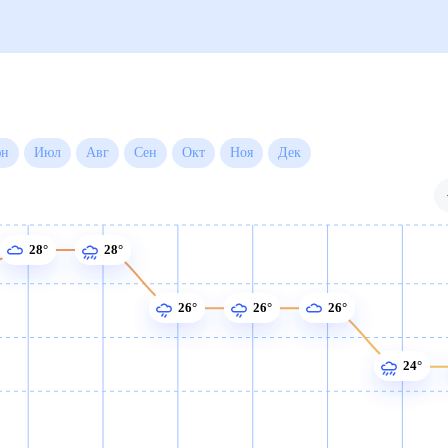
Июн
Июл
Авг
Сен
Окт
Ноя
Дек
28°
28°
26°
26°
26°
24°