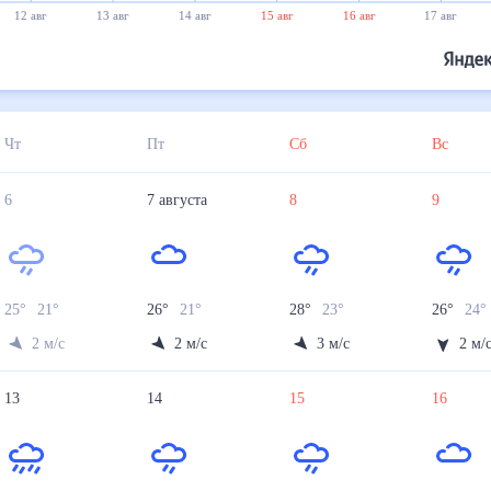
12 авг
13 авг
14 авг
15 авг
16 авг
17 авг
Чт
Пт
Сб
Вс
6
7
августа
8
9
25
°
21
°
26
°
21
°
28
°
23
°
26
°
24
2
м/с
2
м/с
3
м/с
2
м/
13
14
15
16