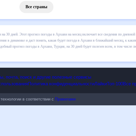
Все страны
 погоды в Архави на 30 дней. Этот прогноз погоды в Архави на меся
 т.д. Хорошая визуализация прогноза покажет все изменения в динам
 каким изменениям нужно быть готовым и как правильно спланировать
дет полезен всем, в том числе людям, чувствительным к погодным и
опы, почта, поиск и другие полезные сервисы
 использования
Политика конфиденциальности
Лайки
Топ-100
ые технологии в соответствии с
Правилами