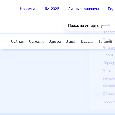
Новости
ЧМ-2026
Личные финансы
Ро
Еда
Поиск по интернету
Здор
Разв
Сейчас
Сегодня
Завтра
3 дня
Неделя
10 д
Дом 
Спор
Карь
Авто
Техн
Жизн
Сбер
Горо