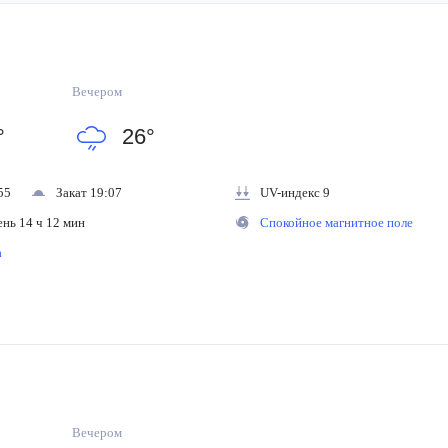
Вечером
°
26
°
55
Закат 19:07
UV-индекс 9
ень 14 ч 12 мин
Спокойное магнитное поле
на
Вечером