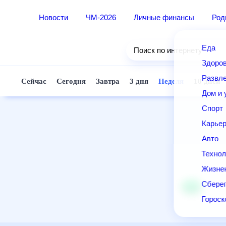
Новости
ЧМ-2026
Личные финансы
Род
Еда
Поиск по интернету
Здоро
Развле
Сейчас
Сегодня
Завтра
3 дня
Неделя
10 дней
Дом и 
Спорт
Карье
Авто
Технол
Жизне
Сберег
Горос