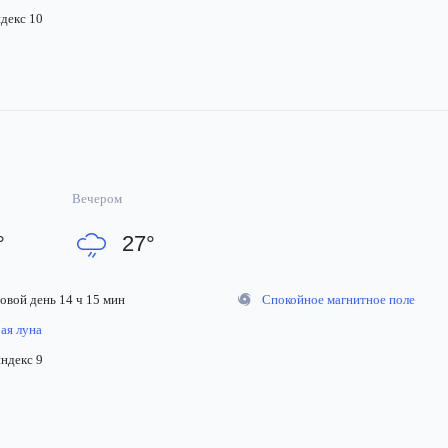
екс 10
Вечером
°
27
°
вой день 14 ч 15 мин
Спокойное магнитное поле
я луна
декс 9