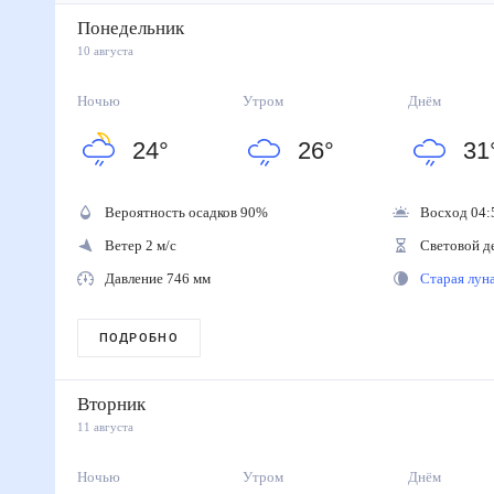
Понедельник
10 августа
Ночью
Утром
Днём
24
°
26
°
31
Вероятность осадков
90
%
Восход 04:
Ветер 2 м/с
Световой д
Давление 746 мм
Старая лу
ПОДРОБНО
Вторник
11 августа
Ночью
Утром
Днём