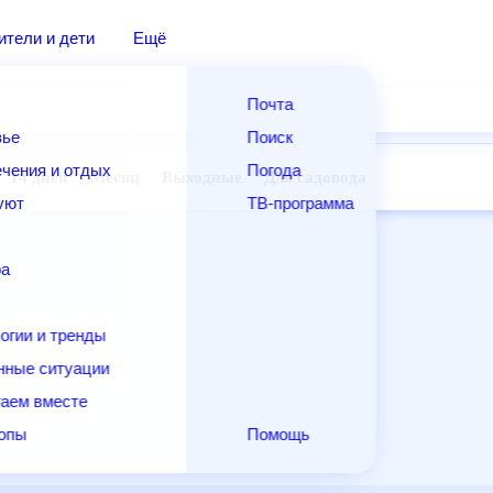
ители и дети
Ещё
Почта
вье
Поиск
чения и отдых
Погода
14 дней
Месяц
Выходные
Для садовода
уют
ТВ-программа
ра
огии и тренды
нные ситуации
аем вместе
копы
Помощь