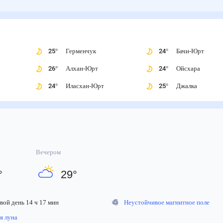
25
°
Герменчук
24
°
Бачи-Юрт
26
°
Алхан-Юрт
24
°
Ойсхара
24
°
Иласхан-Юрт
25
°
Джалка
Вечером
°
29
°
ой день 14 ч 17 мин
Неустойчивое магнитное поле
 луна