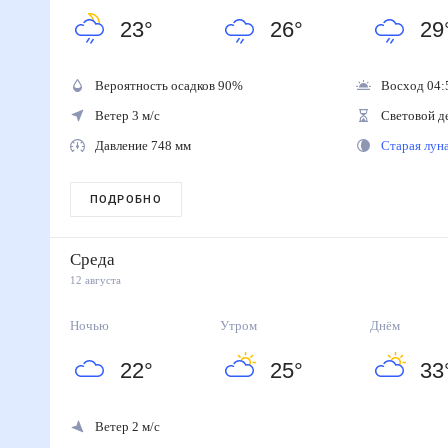
23
°
26
°
29
Вероятность осадков
90
%
Восход 04:
Ветер 3 м/с
Световой д
Давление 748 мм
Старая лу
ПОДРОБНО
Среда
12 августа
Ночью
Утром
Днём
22
°
25
°
33
Ветер 2 м/с