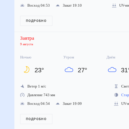
Восход 04:53
Закат 19:10
UV-инд
ПОДРОБНО
Завтра
9 августа
Ночью
Утром
Днём
23
°
27
°
31
Ветер 1 м/с
Свето
Давление 743 мм
Стара
Восход 04:54
Закат 19:09
UV-ин
ПОДРОБНО