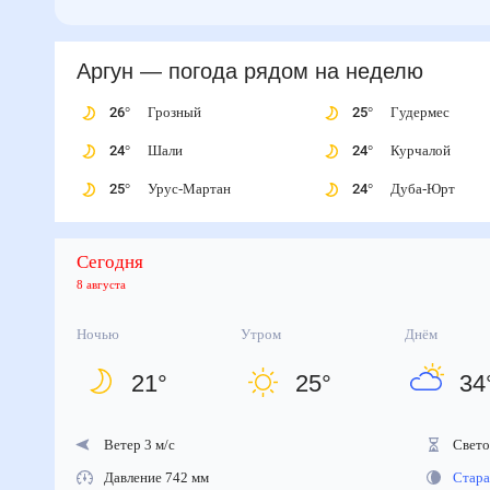
Аргун
— погода рядом
на неделю
26
°
Грозный
25
°
Гудермес
24
°
Шали
24
°
Курчалой
25
°
Урус-Мартан
24
°
Дуба-Юрт
Сегодня
8 августа
Ночью
Утром
Днём
21
°
25
°
34
Ветер 3 м/с
Светов
Давление 742 мм
Старая