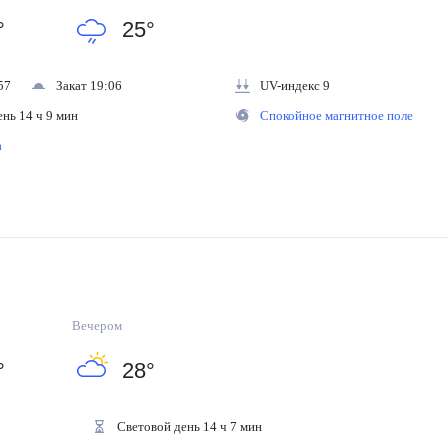
°
25
°
57
Закат 19:06
UV-индекс 9
ень 14 ч 9 мин
Спокойное магнитное поле
на
Вечером
°
28
°
Световой день 14 ч 7 мин