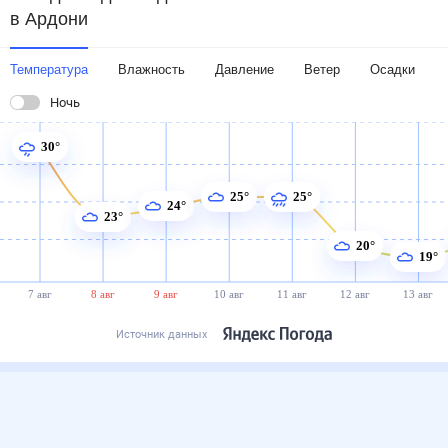
Температура
Влажность
Давление
Ветер
Осадки
Ночь
30°
25°
25°
24°
23°
20°
19°
7 авг
8 авг
9 авг
10 авг
11 авг
12 авг
13 авг
Источник данных