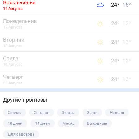
16 Августа
Понедельник
24
°
13
°
17 Августа
Вторник
24
°
13
°
18 Августа
Среда
24
°
12
°
19 Августа
Четверг
24
°
13
°
20 Августа
Другие прогнозы
Сейчас
Сегодня
Завтра
3 дня
Неделя
10 дней
14 дней
Месяц
Выходные
Для садовода