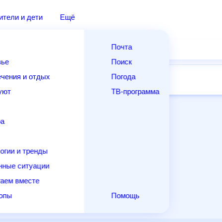
дители и дети
Ещё
Почта
овье
Поиск
лечения и отдых
Погода
ней
14 дней
Месяц
Выходные
Для садовода
и уют
ТВ-программа
т
ера
ологии и тренды
енные ситуации
егаем вместе
скопы
Помощь