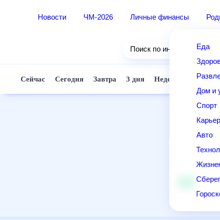
Новости
ЧМ-2026
Личные финансы
Ро
Еда
Поиск по интернету
Здор
Разв
Сейчас
Сегодня
Завтра
3 дня
Неделя
10 д
Дом 
Спор
Карь
Авто
Техн
Жизн
Сбер
Горо