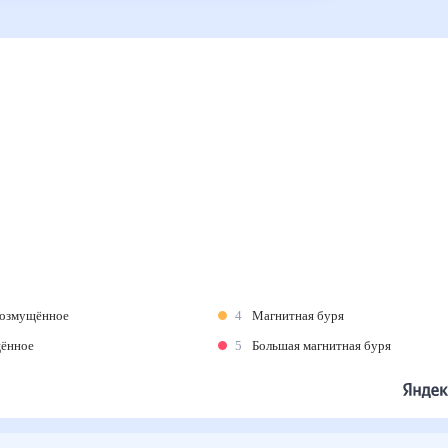
возмущённое
4
Магнитная буря
щённое
5
Большая магнитная буря