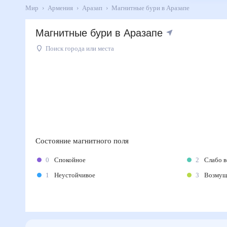
Мир
Армения
Аразап
Магнитные бури в Аразапе
Магнитные бури в Аразапе
Поиск города или места
Состояние магнитного поля
0
Спокойное
2
Слабо 
1
Неустойчивое
3
Возму