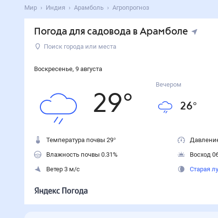
Мир
Индия
Арамболь
Агропрогноз
Погода для садовода в Арамболе
Поиск города или места
Воскресенье
,
9
августа
Вечером
29
°
26
°
Температура почвы 29°
Давление
Влажность почвы 0.31%
Восход 06
Ветер 3 м/с
Старая л