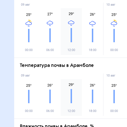
09 авг
10 авг
29
°
27
°
26
°
25
°
25
°
00:00
06:00
12:00
18:00
00:00
Температура почвы в Арамболе
09 авг
10 авг
29
°
26
°
26
°
25
°
25
°
00:00
06:00
12:00
18:00
00:00
Влажность почвы в Арамболе, %