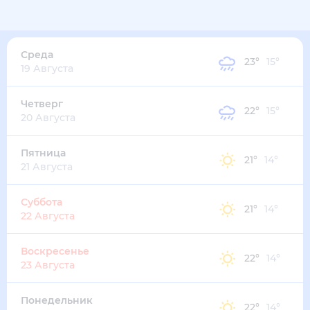
28
°
19
°
2
м/с
среда
12 августа