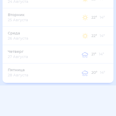
29
°
18
°
3
м/с
четверг
13 августа