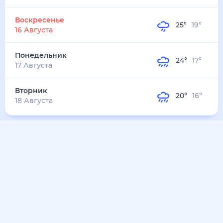
29
°
19
°
4
м/с
вторник
11 августа