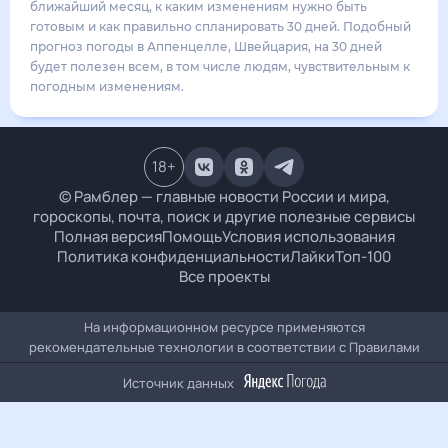
24
°
17
°
3
м/с
вторник
18 августа