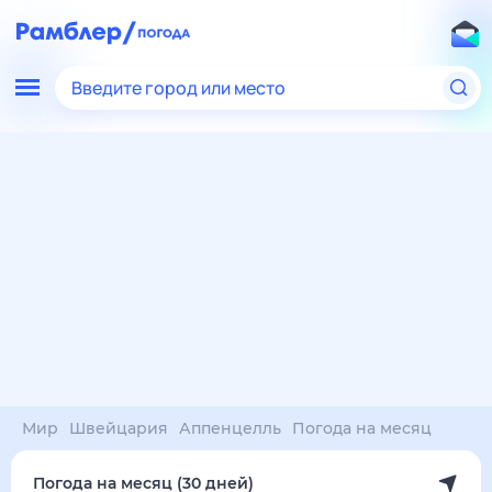
Введите город или место
Мир
Швейцария
Аппенцелль
Погода на месяц
Погода на месяц (30 дней)
в Аппенцелле
9 авг
–
9 сен
янв
фев
мар
апр
май
июн
июл
авг
сен
окт
ноя
дек
Ночь
30°
30°
29°
29°
29°
28°