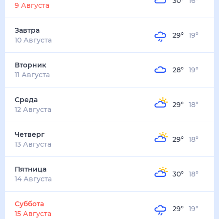
30
°
16
°
2
м/с
завтра
10 августа