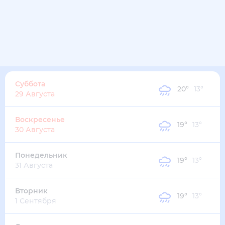
29
°
18
°
3
м/с
пятница
14 августа