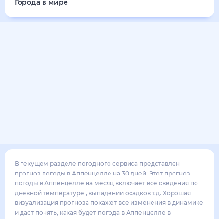
25
°
19
°
4
м/с
понедельник
17 августа