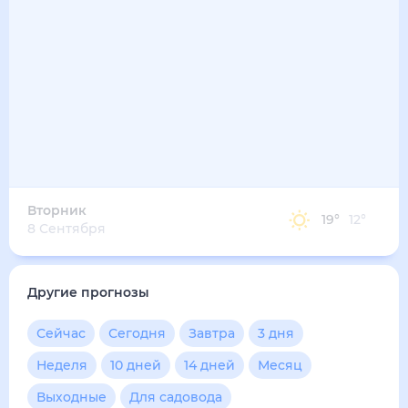
29
°
19
°
3
м/с