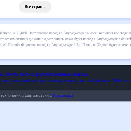
Все страны
 погоды в Анурадхапуре на 30 дней. Этот прогноз погоды в Анурадх
падении осадков т.д. Хорошая визуализация прогноза покажет все и
ре в ближайший месяц, к каким изменениям нужно быть готовым и как
 в Анурадхапуре, Шри-Ланка, на 30 дней будет полезен всем, в том 
опы, почта, поиск и другие полезные сервисы
 использования
Политика конфиденциальности
Лайки
Топ-100
ые технологии в соответствии с
Правилами