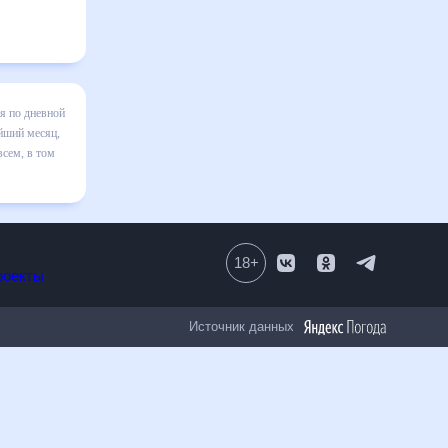
апуре на
зменения в
числе
18
+
Все проекты
Источник данных