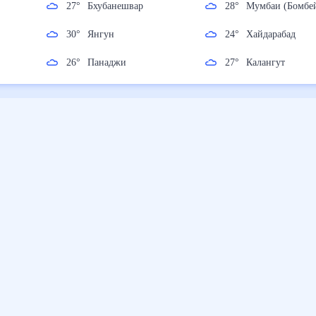
27
°
Бхубанешвар
28
°
Мумбаи (Бо
30
°
Янгун
24
°
Хайдарабад
26
°
Панаджи
27
°
Калангут