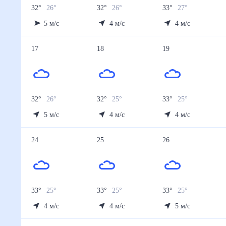
32
°
26
°
32
°
26
°
33
°
27
°
5
м/с
4
м/с
4
м/с
17
18
19
32
°
26
°
32
°
25
°
33
°
25
°
5
м/с
4
м/с
4
м/с
24
25
26
33
°
25
°
33
°
25
°
33
°
25
°
4
м/с
4
м/с
5
м/с