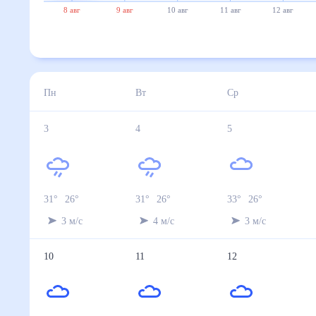
8 авг
9 авг
10 авг
11 авг
12 авг
Пн
Вт
Ср
3
4
5
31
°
26
°
31
°
26
°
33
°
26
°
3
м/с
4
м/с
3
м/с
10
11
12