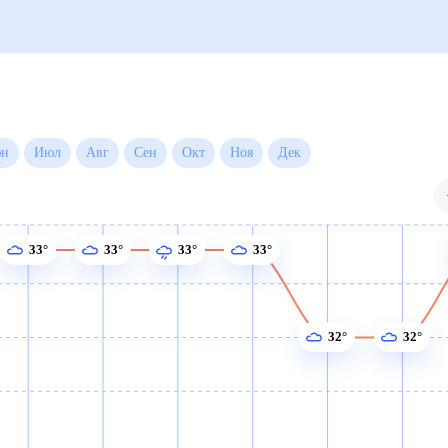
Июн
Июл
Авг
Сен
Окт
Ноя
Дек
33°
33°
33°
33°
32°
32°