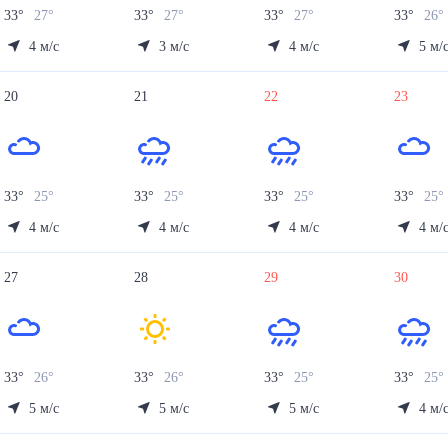
33
°
27
°
33
°
27
°
33
°
27
°
33
°
26
4
м/с
3
м/с
4
м/с
5
м/
20
21
22
23
33
°
25
°
33
°
25
°
33
°
25
°
33
°
25
°
4
м/с
4
м/с
4
м/с
4
м/
27
28
29
30
33
°
26
°
33
°
26
°
33
°
25
°
33
°
25
°
5
м/с
5
м/с
5
м/с
4
м/