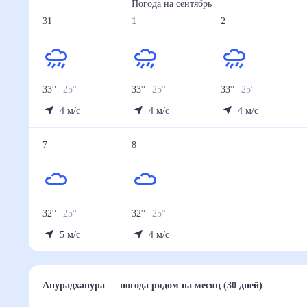
Погода на
сентябрь
31
1
2
33
°
25
°
33
°
25
°
33
°
25
°
4
м/с
4
м/с
4
м/с
7
8
32
°
25
°
32
°
25
°
5
м/с
4
м/с
Анурадхапура
— погода рядом
на месяц (30 дней)