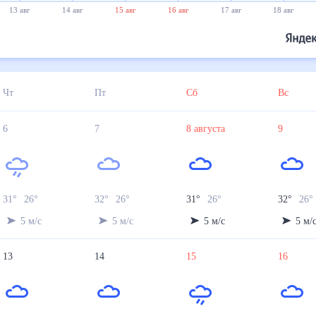
13 авг
14 авг
15 авг
16 авг
17 авг
18 авг
Чт
Пт
Сб
Вс
6
7
8
августа
9
31
°
26
°
32
°
26
°
31
°
26
°
32
°
26
5
м/с
5
м/с
5
м/с
5
м/
13
14
15
16