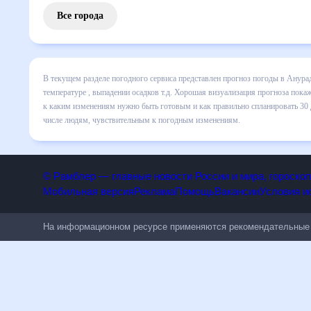
Все города
В текущем разделе погодного сервиса представлен прогноз
месяц включает все сведения по дневной температуре , вы
динамике и даст понять, какая будет погода в Анурадхапу
правильно спланировать 30 дней. Подобный прогноз погоды
людям, чувствительным к погодным изменениям.
© Рамблер — главные новости России и мира, гороск
Мобильная версия
Реклама
Помощь
Вакансии
Условия
На информационном ресурсе применяются рекомендательн