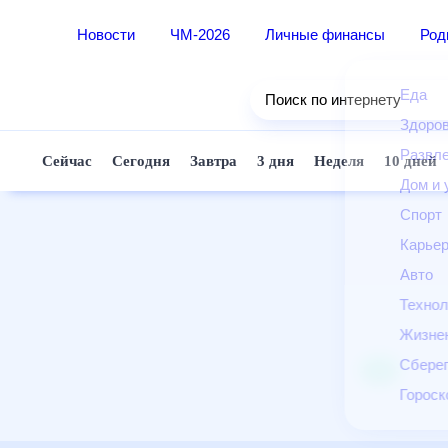
Новости
ЧМ-2026
Личные финансы
Ро
Еда
Поиск по интернету
Здор
Разв
Сейчас
Сегодня
Завтра
3 дня
Неделя
10 д
Дом 
Спор
Карь
Авто
Техн
Жизн
Сбер
Горо