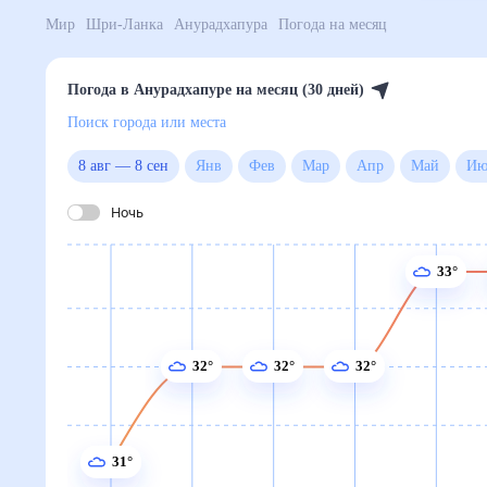
Мир
Шри-Ланка
Анурадхапура
Погода на месяц
Погода в Анурадхапуре на месяц (30 дней)
Поиск города или места
8 авг
—
8 сен
Янв
Фев
Мар
Апр
Май
Ночь
33°
32°
32°
32°
31°