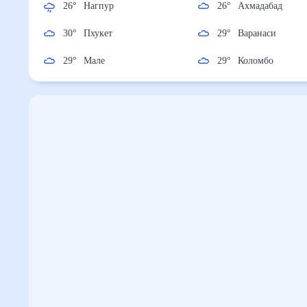
26
°
Нагпур
26
°
Ахмадабад
30
°
Пхукет
29
°
Варанаси
29
°
Мале
29
°
Коломбо