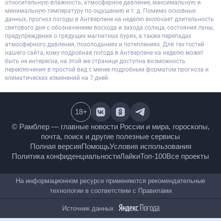
относительную влажность, атмосферное давление, максимальную и
минимальную температуру по ощущению и т. д. Помимо основных
данных, прогноз погоды в Антверпене на неделю включает длительность
светового дня с обозначением восхода и захода солнца, состояния луны,
предупреждения о грядущих магнитных бурях, а также перепадах
атмосферного давления, похолоданиях и потеплениях. Для тех гостей
нашего сайта, кому подробная погода в Антверпене на неделю может
быть не интересна, на этой же странице доступна возможность
переключения в простой вид с менее подробным форматом прогноза и
климатических изменений на 7 дней.
18
+
© Рамблер — главные новости России и мира,
гороскопы, почта, поиск и другие полезные сервисы
Полная версия
Помощь
Условия использования
Политика конфиденциальности
Лайки
Топ-100
Все проекты
На информационном ресурсе применяются
рекомендательные технологии в соответствии с
Правилами
Источник данных