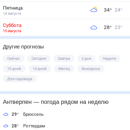
Пятница
34
°
24
°
14 Августа
Суббота
28
°
23
°
15 Августа
Другие прогнозы
Сейчас
Сегодня
Завтра
3 дня
Неделя
10 дней
14 дней
Месяц
Выходные
Для садовода
Антверпен
— погода рядом
на неделю
29
°
Брюссель
28
°
Роттердам