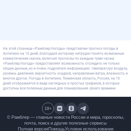
На этой странице «Рамблер/погоды» представлен прогноз погоды в
Антипино на 10 дней, благодаря которому нетрудно понять возможные
климатические скачки, включая прогнозы по каждым трем часам.
«Рамблер/погода» предоставляет возможность отследить не только
общие данные, но и очень подробную информацию: температуру воздуха,
уровень давления, вероятность осадков, направление ветра, влажность и
многое другое. Погода в Антипино, Тюменская область, Россия, на 10
дней отображается в виде наглядных и простых графиков, в которых
доступны все полезные данные для планирования своего времени.
18
+
© Рамблер — главные новости России и мира,
гороскопы, почта, поиск и другие полезные сервисы
Полная версия
Помощь
Условия использования