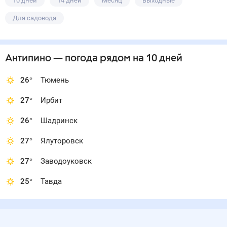
10 дней
14 дней
Месяц
Выходные
Для садовода
Антипино
— погода рядом
на 10 дней
26
°
Тюмень
27
°
Ирбит
26
°
Шадринск
27
°
Ялуторовск
27
°
Заводоуковск
25
°
Тавда