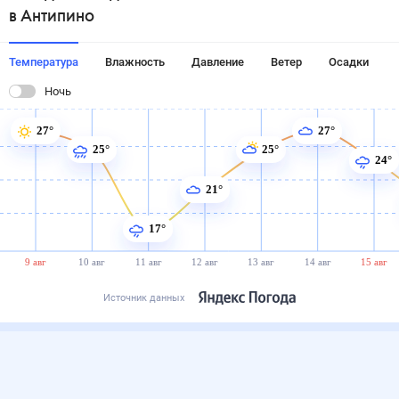
в Антипино
Температура
Влажность
Давление
Ветер
Осадки
Ночь
27°
27°
25°
25°
24°
21°
17°
9 авг
10 авг
11 авг
12 авг
13 авг
14 авг
15 авг
Источник данных