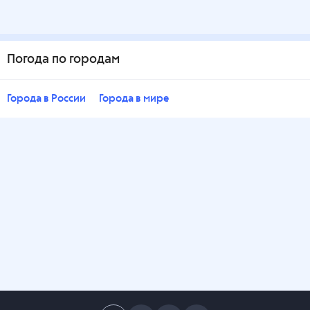
Погода по городам
Города в России
Города в мире