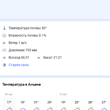
Температура почвы 30°
Влажность почвы 0.1%
Ветер 1 м/с
Давление 755 мм
Восход 06:31
Закат 21:21
Старая луна
Температура в Амьене
09 авг
10 авг
17
°
19
°
31
°
29
°
19
°
20
°
28
°
27
°