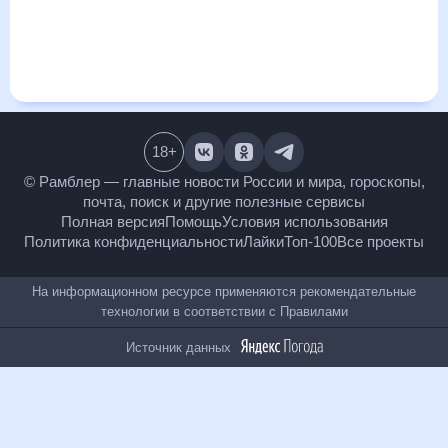
и даст понять, какая будет погода в Амдерме в ближайший
месяц, к каким изменениям нужно быть готовым и как
правильно спланировать 30 дней. Подобный прогноз
погоды в Амдерме, Ненецкий автономный округ, Россия, на
30 дней будет полезен всем, в том числе людям,
чувствительным к погодным изменениям.
18
+
© Рамблер — главные новости России и мира,
гороскопы, почта, поиск и другие полезные сервисы
Полная версия
Помощь
Условия использования
Политика конфиденциальности
Лайки
Топ-100
Все проекты
На информационном ресурсе применяются
рекомендательные технологии в соответствии с
Правилами
Источник данных