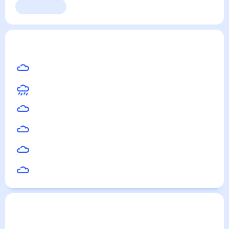
Выходные
Для садовода
Амдерма
— погода рядом
на месяц (30 дней)
15
°
Новый Уренгой
19
°
Ухта
15
°
Салехард
15
°
Воркута
15
°
Усинск
17
°
Печора
Погода по городам