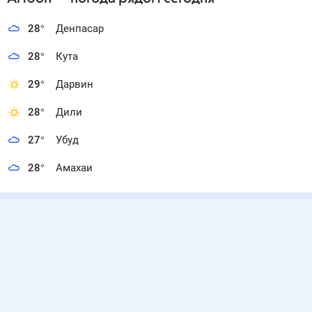
28
°
Денпасар
28
°
Кута
29
°
Дарвин
28
°
Дили
27
°
Убуд
28
°
Амахаи