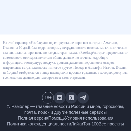
На этой странице «Рамблер/погоды» представлен прогноз погоды в
Амальфи, Италия на 10 дней, благодаря которому нетрудно понять
возможные климатические скачки, включая прогнозы по каждым трем
часам. «Рамблер/погода» предоставляет возможность отследить не
только общие данные, но и очень подробную информацию: температуру
воздуха, уровень давления, вероятность осадков, направление ветра,
влажность и многое другое. Погода в Амальфи, Италия, Италия, на 10
дней отображается в виде наглядных и простых графиков, в которых
доступны все полезные данные для планирования своего времени.
18
+
© Рамблер — главные новости России и мира,
гороскопы, почта, поиск и другие полезные сервисы
Полная версия
Помощь
Условия использования
Политика конфиденциальности
Лайки
Топ-100