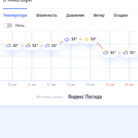
Температура
Влажность
Давление
Ветер
Осадки
Ночь
33°
33°
32°
32°
32°
31°
31°
10 авг
11 авг
12 авг
13 авг
14 авг
15 авг
16 авг
Источник данных