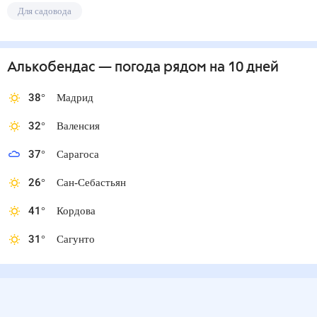
Для садовода
Алькобендас
— погода рядом
на 10 дней
38
°
Мадрид
32
°
Валенсия
37
°
Сарагоса
26
°
Сан-Себастьян
41
°
Кордова
31
°
Сагунто