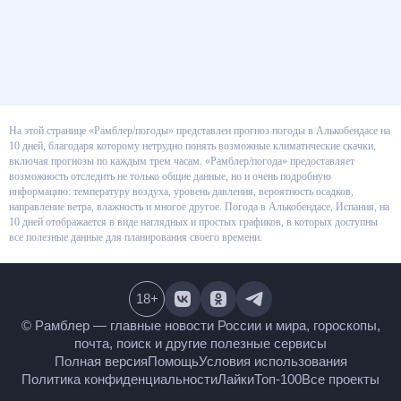
На этой странице «Рамблер/погоды» представлен прогноз погоды в
Алькобендасе на 10 дней, благодаря которому нетрудно понять
возможные климатические скачки, включая прогнозы по каждым трем
часам. «Рамблер/погода» предоставляет возможность отследить не
только общие данные, но и очень подробную информацию: температуру
воздуха, уровень давления, вероятность осадков, направление ветра,
влажность и многое другое. Погода в Алькобендасе, Испания, на 10 дней
отображается в виде наглядных и простых графиков, в которых доступны
все полезные данные для планирования своего времени.
18
+
© Рамблер — главные новости России и мира,
гороскопы, почта, поиск и другие полезные сервисы
Полная версия
Помощь
Условия использования
Политика конфиденциальности
Лайки
Топ-100