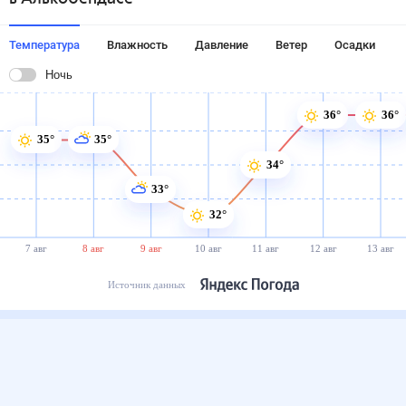
Температура
Влажность
Давление
Ветер
Осадки
Ночь
36°
36°
35°
35°
34°
33°
32°
7 авг
8 авг
9 авг
10 авг
11 авг
12 авг
13 авг
Источник данных