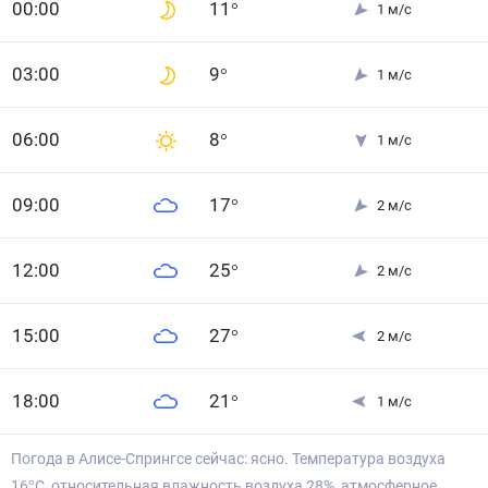
0
0
:00
11
°
1
м/с
0
3
:00
9
°
1
м/с
0
6
:00
8
°
1
м/с
0
9
:00
17
°
2
м/с
12
:00
25
°
2
м/с
15
:00
27
°
2
м/с
18
:00
21
°
1
м/с
Погода в Алисе-Спрингсе сейчас: ясно. Температура воздуха
16°С, относительная влажность воздуха 28%, атмосферное