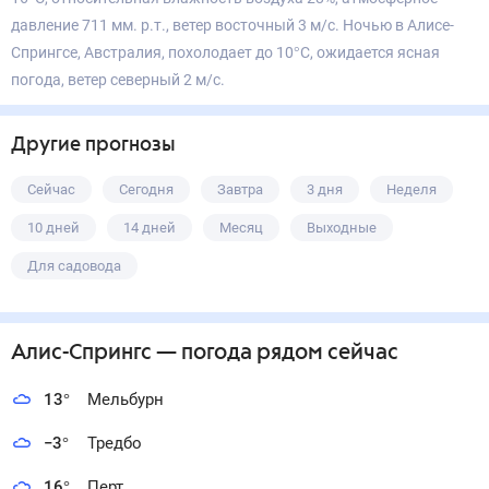
давление 711 мм. р.т., ветер восточный 3 м/с. Ночью в Алисе-
Спрингсе, Австралия, похолодает до 10°С, ожидается ясная
погода, ветер северный 2 м/с.
Другие прогнозы
Сейчас
Сегодня
Завтра
3 дня
Неделя
10 дней
14 дней
Месяц
Выходные
Для садовода
Алис-Спрингс
— погода рядом
сейчас
13
°
Мельбурн
−3
°
Тредбо
16
°
Перт