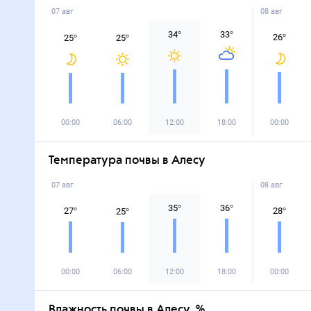
07 авг
08 авг
34
°
33
°
26
°
25
°
25
°
00:00
06:00
12:00
18:00
00:00
Температура почвы в Алесу
07 авг
08 авг
35
°
36
°
27
°
28
°
25
°
00:00
06:00
12:00
18:00
00:00
Влажность почвы в Алесу, %