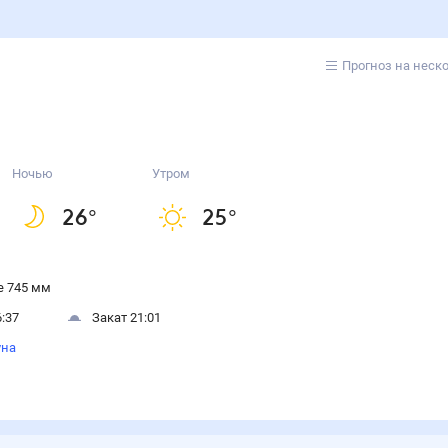
Прогноз на неск
Ночью
Утром
26
°
25
°
 745 мм
:37
Закат 21:01
уна