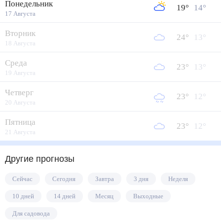
Понедельник
19
°
14
°
17 Августа
Вторник
24
°
13
°
18 Августа
Среда
23
°
13
°
19 Августа
Четверг
23
°
12
°
20 Августа
Пятница
23
°
12
°
21 Августа
Другие прогнозы
Сейчас
Сегодня
Завтра
3 дня
Неделя
10 дней
14 дней
Месяц
Выходные
Для садовода