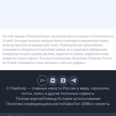
На этой странице «Рамблер/погоды» представлен прогноз погоды в
Алексеевском на 14 дней, благодаря которому нетрудно понять
возможные климатические скачки, включая прогнозы по каждым трем
часам. «Рамблер/погода» предоставляет возможность отследить не
только общие данные, но и следующую информацию: температуру
воздуха, уровень давления, вероятность осадков, направление ветра,
влажность и многое другое. Погода в Алексеевском, Республика
Татарстан, Россия, на 14 дней отображается в виде наглядных и простых
графиков.
18
+
© Рамблер — главные новости России и мира,
гороскопы, почта, поиск и другие полезные сервисы
Полная версия
Помощь
Условия использования
Политика конфиденциальности
Лайки
Топ-100
Все проекты