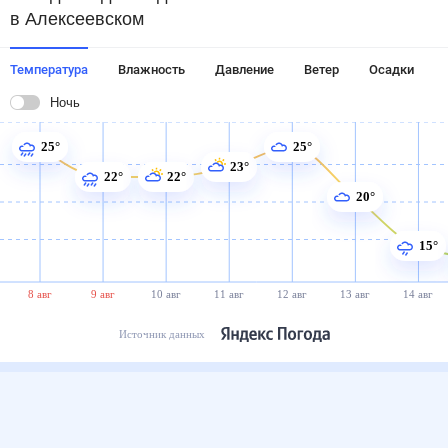
в Алексеевском
Температура
Влажность
Давление
Ветер
Осадки
Ночь
25°
25°
23°
22°
22°
20°
15°
8 авг
9 авг
10 авг
11 авг
12 авг
13 авг
14 авг
Источник данных