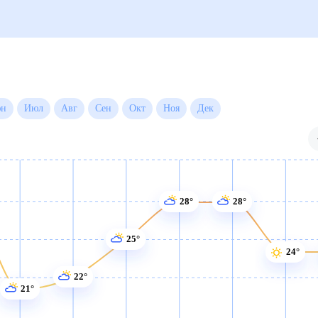
яц
ней)
Июн
Июл
Авг
Сен
Окт
Ноя
Дек
28°
28°
25°
24°
22°
21°