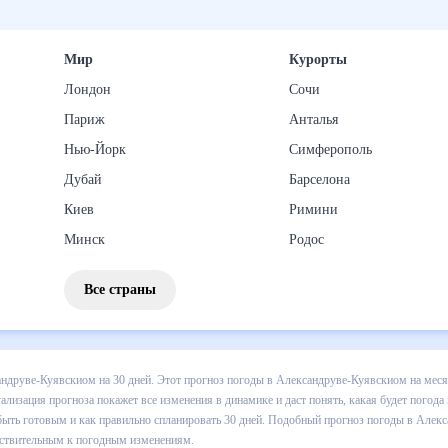
Мир
Курорты
Лондон
Сочи
Париж
Анталья
Нью-Йорк
Симферополь
Дубай
Барселона
Киев
Римини
Минск
Родос
Все страны
 погоды в Александруве-Куявскиом на 30 дней. Этот прогноз погоды
о дневной температуре , выпадении осадков т.д. Хорошая визуализа
, какая будет погода в Александруве-Куявскиом в ближайший месяц, 
вать 30 дней. Подобный прогноз погоды в Александруве-Куявскиом,