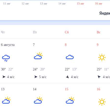
11 авг
12 авг
13 авг
14 авг
15 авг
16 авг
Чт
Пт
Сб
Вс
6
августа
7
8
9
30
°
22
°
24
°
20
°
22
°
13
°
25
°
11
°
4
м/с
5
м/с
4
м/с
4
м/
13
14
15
16