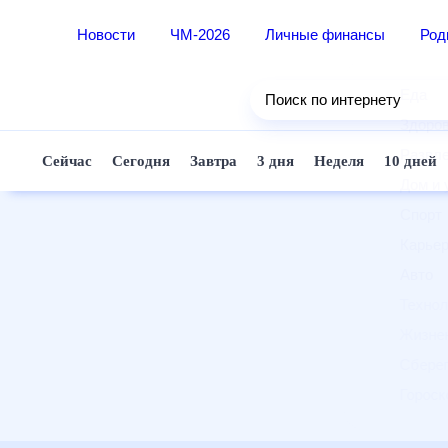
Новости
ЧМ-2026
Личные финансы
Ро
Еда
Поиск по интернету
Здор
Разв
Сейчас
Сегодня
Завтра
3 дня
Неделя
10 д
Дом 
Спор
Карь
Авто
Техн
Жизн
Сбер
Горо