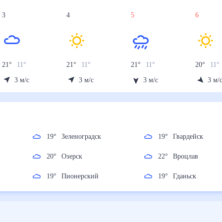
3
4
5
6
21
°
11
°
21
°
11
°
21
°
11
°
20
°
11
°
3
м/с
3
м/с
3
м/с
3
м/
30 дней)
19
°
Зеленоградск
19
°
Гвардейск
20
°
Озерск
22
°
Вроцлав
19
°
Пионерский
19
°
Гданьск