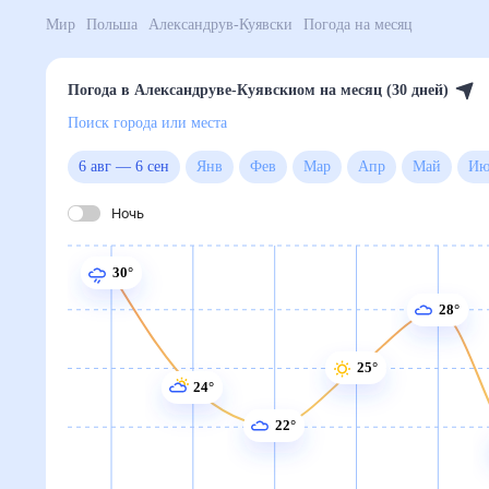
Мир
Польша
Александрув-Куявски
Погода на мес
Погода в Александруве-Куявскиом на месяц (30 д
Поиск города или места
6 авг
—
6 сен
Янв
Фев
Мар
Апр
Май
Ночь
30°
28°
25°
24°
22°