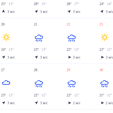
25
°
13
°
28
°
15
°
28
°
17
°
24
°
14
°
3
м/с
3
м/с
3
м/с
3
м/
20
21
22
23
24
°
13
°
23
°
13
°
22
°
13
°
22
°
12
°
3
м/с
3
м/с
3
м/с
3
м/
27
28
29
30
23
°
12
°
22
°
12
°
22
°
12
°
21
°
12
°
3
м/с
3
м/с
2
м/с
2
м/