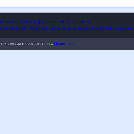
вительным к погодным изменениям.
опы, почта, поиск и другие полезные сервисы
 использования
Политика конфиденциальности
Лайки
Топ-100
ые технологии в соответствии с
Правилами