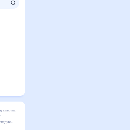
 в
ция
к каким
 Польша,