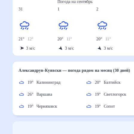
Погода на
сентябрь
31
1
2
21
°
12
°
20
°
11
°
20
°
11
°
3
м/с
3
м/с
3
м/с
Александрув-Куявски
— погода рядом
на месяц (
19
°
Калининград
20
°
Балтийск
26
°
Варшава
19
°
Светлогорск
19
°
Черняховск
19
°
Сопот