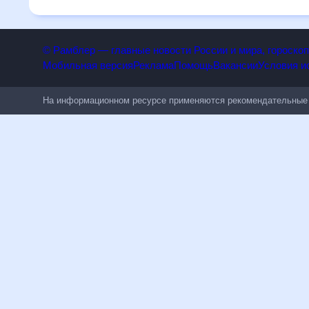
на 30 дней будет полезен всем, в том числе людям, чувст
© Рамблер — главные новости России и мира, гороск
Мобильная версия
Реклама
Помощь
Вакансии
Условия
На информационном ресурсе применяются рекомендательн