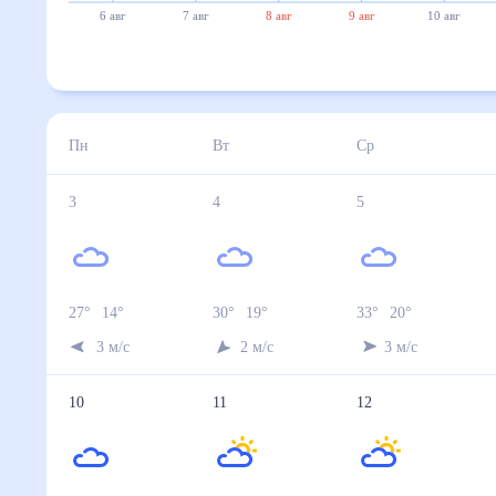
6 авг
7 авг
8 авг
9 авг
10 авг
Пн
Вт
Ср
3
4
5
27
°
14
°
30
°
19
°
33
°
20
°
3
м/с
2
м/с
3
м/с
10
11
12