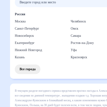
Россия
Москва
Челябинск
Санкт-Петербург
Омск
Новосибирск
Самара
Екатеринбург
Ростов-на-Дону
Нижний Новгород
Уфа
Казань
Красноярск
Все города
В текущем разделе погодного сервиса представлен прогноз
Александруве-Куявскиом на месяц включает все сведения п
прогноза покажет все изменения в динамике и даст понять
изменениям нужно быть готовым и как правильно спланиро