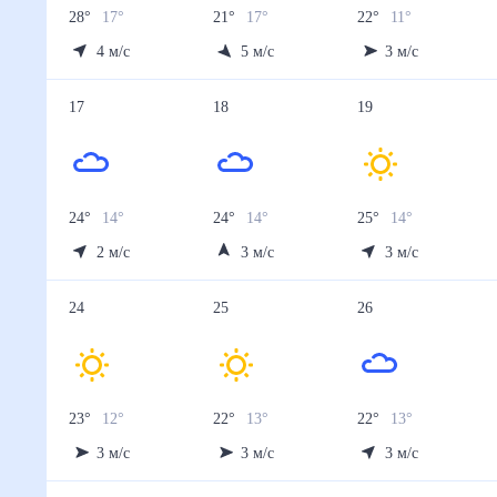
28
°
17
°
21
°
17
°
22
°
11
°
4
м/с
5
м/с
3
м/с
17
18
19
24
°
14
°
24
°
14
°
25
°
14
°
2
м/с
3
м/с
3
м/с
24
25
26
23
°
12
°
22
°
13
°
22
°
13
°
3
м/с
3
м/с
3
м/с