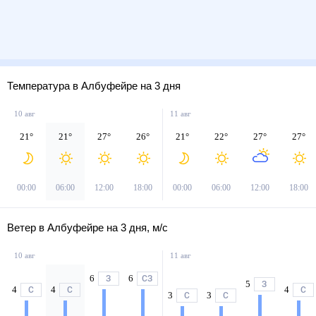
Температура в Албуфейре на 3 дня
10 авг
11 авг
21
°
21
°
27
°
26
°
21
°
22
°
27
°
27
°
00:00
06:00
12:00
18:00
00:00
06:00
12:00
18:00
Ветер в Албуфейре на 3 дня, м/с
10 авг
11 авг
6
6
З
СЗ
5
З
4
4
4
С
С
С
3
3
С
С