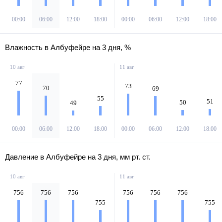
00:00
06:00
12:00
18:00
00:00
06:00
12:00
18:00
Влажность в Албуфейре на 3 дня, %
10 авг
11 авг
77
73
70
69
55
51
50
49
00:00
06:00
12:00
18:00
00:00
06:00
12:00
18:00
Давление в Албуфейре на 3 дня, мм рт. ст.
10 авг
11 авг
756
756
756
756
756
756
755
755