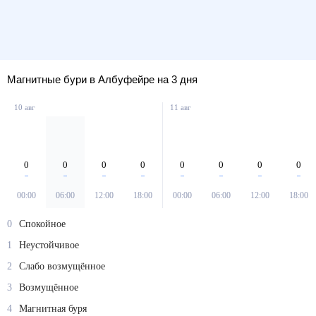
Магнитные бури в Албуфейре на 3 дня
10 авг
11 авг
0
0
0
0
0
0
0
0
00:00
06:00
12:00
18:00
00:00
06:00
12:00
18:00
0
Спокойное
1
Неустойчивое
2
Слабо возмущённое
3
Возмущённое
4
Магнитная буря