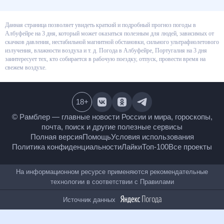
Данная страница позволяет увидеть краткий и подробный прогноз
погоды в Албуфейре на 3 дня, который может оказаться полезным для
людей, зависимых от скачков давления, нестабильной магнитной
обстановки, сильного ультрафиолетового излучения, влажности воздуха
и т. д. Погода в Албуфейре, Португалия на 3 дня заинтересует тех, кто
собирается в рабочую поездку, отпуск, провести время на свежем
воздухе.
18
+
© Рамблер — главные новости России и мира,
гороскопы, почта, поиск и другие полезные сервисы
Полная версия
Помощь
Условия использования
Политика конфиденциальности
Лайки
Топ-100
Все проекты
На информационном ресурсе применяются
рекомендательные технологии в соответствии с
Правилами
Источник данных