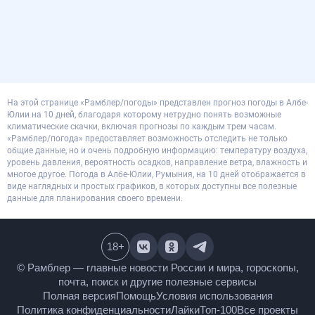
На этой странице «Рамблер/погоды» представлен прогноз погоды в Албе-
Юлии на 10 дней, благодаря которому нетрудно понять возможные
климатические скачки, включая прогнозы по каждым трем часам.
«Рамблер/погода» предоставляет возможность отследить не только
общие данные, но и очень подробную информацию: температуру воздуха,
уровень давления, вероятность осадков, направление ветра, влажность и
многое другое. Погода в Албе-Юлии, Румыния, на 10 дней отображается в
виде наглядных и простых графиков, в которых доступны все полезные
данные для планирования своего времени.
18
+
© Рамблер — главные новости России и мира,
гороскопы, почта, поиск и другие полезные сервисы
Полная версия
Помощь
Условия использования
Политика конфиденциальности
Лайки
Топ-100