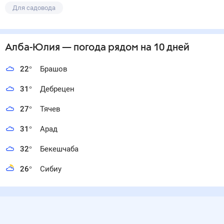
Для садовода
Алба-Юлия
— погода рядом
на 10 дней
22
°
Брашов
31
°
Дебрецен
27
°
Тячев
31
°
Арад
32
°
Бекешчаба
26
°
Сибиу