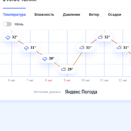
Температура
Влажность
Давление
Ветер
Осадки
Ночь
32°
32°
31°
31°
31°
30°
29°
6 авг
7 авг
8 авг
9 авг
10 авг
11 авг
12 авг
Источник данных