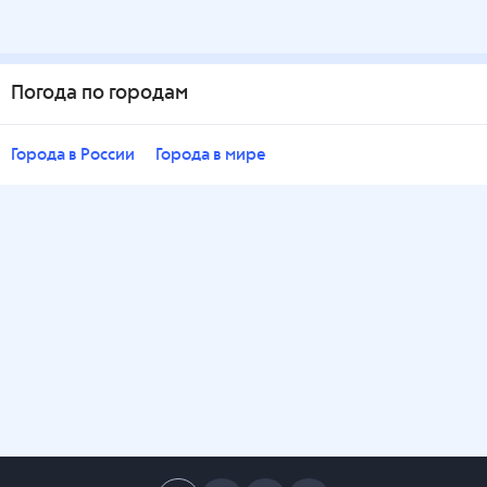
Погода по городам
Города в России
Города в мире