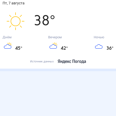
пт, 7 августа
38
°
Днём
Вечером
Ночью
45
°
42
°
36
°
Источник данных