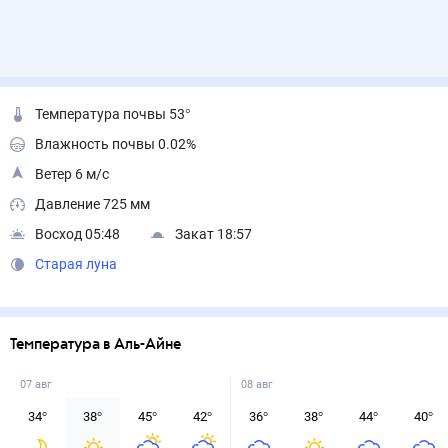
Температура почвы 53°
Влажность почвы 0.02%
Ветер 6 м/с
Давление 725 мм
Восход 05:48
Закат 18:57
Старая луна
Температура в Аль-Айне
07 авг
08 авг
34
°
38
°
45
°
42
°
36
°
38
°
44
°
40
°