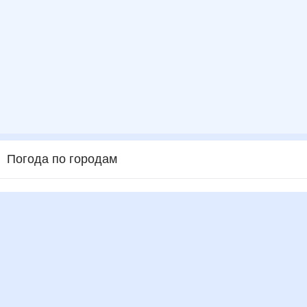
Погода по городам
Города в России
Города в мире