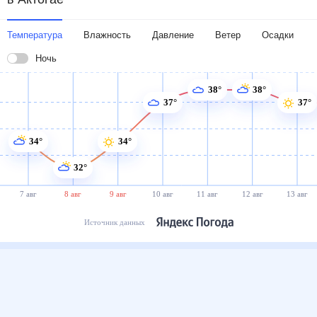
Температура
Влажность
Давление
Ветер
Осадки
Ночь
38°
38°
37°
37°
34°
34°
32°
7 авг
8 авг
9 авг
10 авг
11 авг
12 авг
13 авг
Источник данных