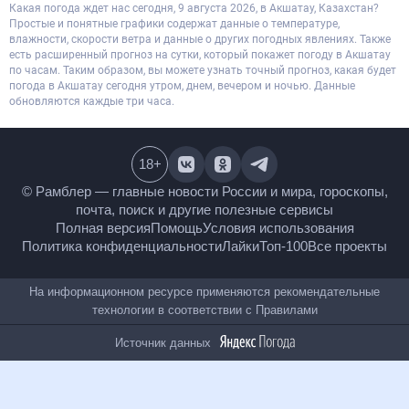
Какая погода ждет нас сегодня, 9 августа 2026, в Акшатау, Казахстан?
Простые и понятные графики содержат данные о температуре,
влажности, скорости ветра и данные о других погодных явлениях. Также
есть расширенный прогноз на сутки, который покажет погоду в Акшатау
по часам. Таким образом, вы можете узнать точный прогноз, какая будет
погода в Акшатау сегодня утром, днем, вечером и ночью. Данные
обновляются каждые три часа.
18
+
© Рамблер — главные новости России и мира,
гороскопы, почта, поиск и другие полезные сервисы
Полная версия
Помощь
Условия использования
Политика конфиденциальности
Лайки
Топ-100
Все проекты
На информационном ресурсе применяются
рекомендательные технологии в соответствии с
Правилами
Источник данных