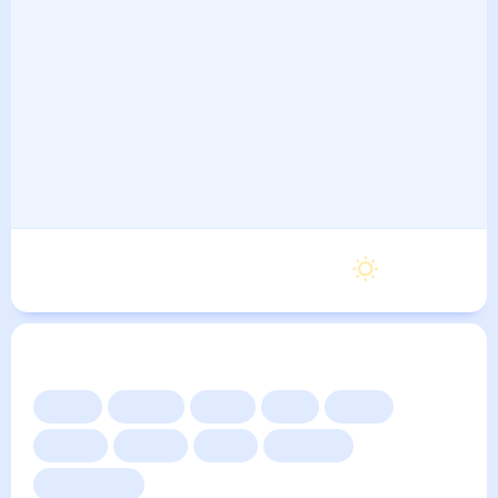
Воскресенье
24
°
13
°
6 Сентября
Другие прогнозы
Сейчас
Сегодня
Завтра
3 дня
Неделя
10 дней
14 дней
Месяц