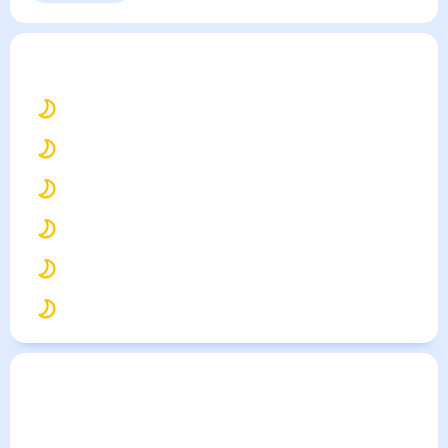
Выходные
Для садовода
Аксай
— погода рядом
на месяц (30 дней)
27
°
Ростов-на-Дону
27
°
Таганрог
25
°
Шахты
26
°
Новочеркасск
26
°
Азов
24
°
Зерноград
Погода по городам