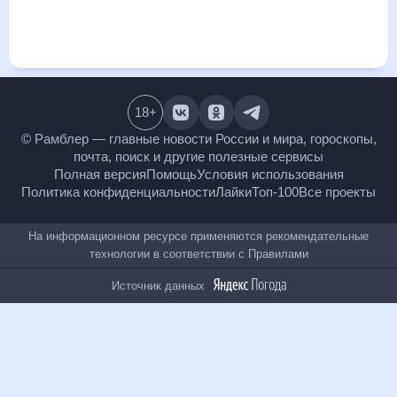
покажет все изменения в динамике и даст понять, какая
будет погода в Аксае, Ростовская область в ближайший
месяц, к каким изменениям нужно быть готовым и как
правильно спланировать 30 дней. Подобный прогноз
погоды в Аксае, Ростовская область, Ростовская область,
Россия, на 30 дней будет полезен всем, в том числе людям,
чувствительным к погодным изменениям.
18
+
© Рамблер — главные новости России и мира,
гороскопы, почта, поиск и другие полезные сервисы
Полная версия
Помощь
Условия использования
Политика конфиденциальности
Лайки
Топ-100
Все проекты
На информационном ресурсе применяются
рекомендательные технологии в соответствии с
Правилами
Источник данных