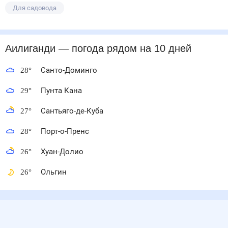
Для садовода
Аилиганди
— погода рядом
на 10 дней
28
°
Санто-Доминго
29
°
Пунта Кана
27
°
Сантьяго-де-Куба
28
°
Порт-о-Пренс
26
°
Хуан-Долио
26
°
Ольгин