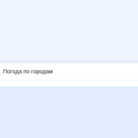
Погода по городам
Города в России
Города в мире