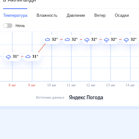
Температура
Влажность
Давление
Ветер
Осадки
Ночь
32°
32°
32°
32°
32°
31°
31°
8 авг
9 авг
10 авг
11 авг
12 авг
13 авг
14 авг
Источник данных