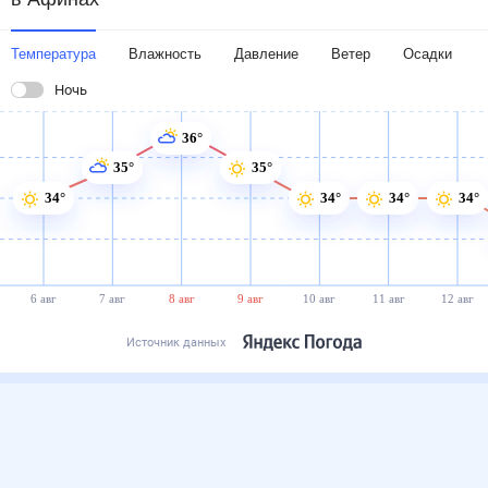
Температура
Влажность
Давление
Ветер
Осадки
Ночь
36°
35°
35°
34°
34°
34°
34°
6 авг
7 авг
8 авг
9 авг
10 авг
11 авг
12 авг
Источник данных