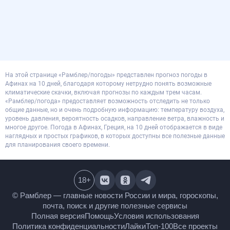
На этой странице «Рамблер/погоды» представлен прогноз погоды в
Афинах на 10 дней, благодаря которому нетрудно понять возможные
климатические скачки, включая прогнозы по каждым трем часам.
«Рамблер/погода» предоставляет возможность отследить не только
общие данные, но и очень подробную информацию: температуру воздуха,
уровень давления, вероятность осадков, направление ветра, влажность и
многое другое. Погода в Афинах, Греция, на 10 дней отображается в виде
наглядных и простых графиков, в которых доступны все полезные данные
для планирования своего времени.
18
+
© Рамблер — главные новости России и мира,
гороскопы, почта, поиск и другие полезные сервисы
Полная версия
Помощь
Условия использования
Политика конфиденциальности
Лайки
Топ-100