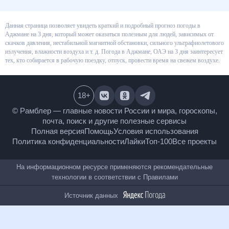
Данная страница позволяет увидеть краткий и подробный прогноз
погоды в Аджмане на 3 дня, который может оказаться полезным для
людей, зависимых от скачков давления, нестабильной магнитной
обстановки, сильного ультрафиолетового излучения, влажности воздуха
и т. д. Погода в Аджмане, ОАЭ на 3 дня заинтересует тех, кто собирается в
рабочую поездку, отпуск, провести время на свежем воздухе.
18
+
© Рамблер — главные новости России и мира,
гороскопы, почта, поиск и другие полезные сервисы
Полная версия
Помощь
Условия использования
Политика конфиденциальности
Лайки
Топ-100
Все проекты
На информационном ресурсе применяются
рекомендательные технологии в соответствии с
Правилами
Источник данных