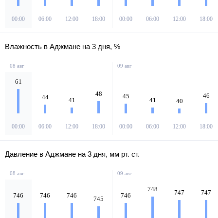
00:00
06:00
12:00
18:00
00:00
06:00
12:00
18:00
Влажность в Аджмане на 3 дня, %
08 авг
09 авг
61
48
46
45
44
41
41
40
00:00
06:00
12:00
18:00
00:00
06:00
12:00
18:00
Давление в Аджмане на 3 дня, мм рт. ст.
08 авг
09 авг
748
747
747
746
746
746
746
745