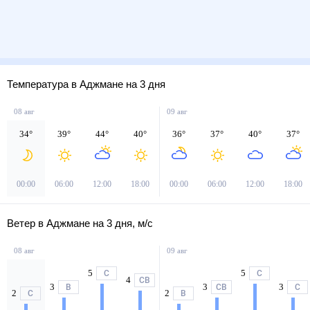
Температура в Аджмане на 3 дня
08 авг
09 авг
34
°
39
°
44
°
40
°
36
°
37
°
40
°
37
°
00:00
06:00
12:00
18:00
00:00
06:00
12:00
18:00
Ветер в Аджмане на 3 дня, м/с
08 авг
09 авг
5
5
С
С
4
СВ
3
3
3
В
СВ
С
2
2
С
В