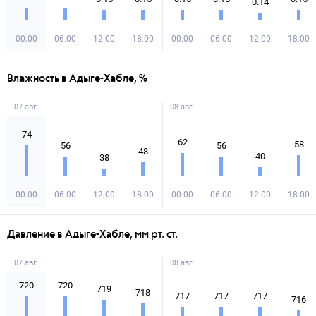
0.14
00:00
06:00
12:00
18:00
00:00
06:00
12:00
18:00
Влажность в Адыге-Хабле, %
07 авг
08 авг
74
62
58
56
56
48
40
38
00:00
06:00
12:00
18:00
00:00
06:00
12:00
18:00
Давление в Адыге-Хабле, мм рт. ст.
07 авг
08 авг
720
720
719
718
717
717
717
716