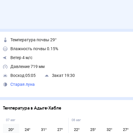
Температура почвы 29°
Влажность почвы 0.15%
Ветер 4 м/с
Давление 719 мм
Восход 05:05
Закат 19:30
Старая луна
Температура в Адыге-Хабле
07 авг
08 авг
20
°
24
°
31
°
27
°
22
°
25
°
32
°
27
°