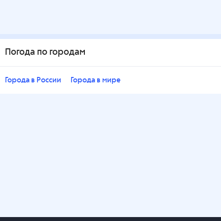
Погода по городам
Города в России
Города в мире