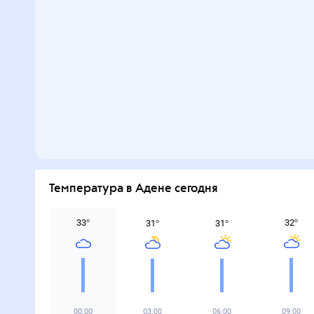
Температура в Адене сегодня
33
°
32
°
31
°
31
°
00:00
03:00
06:00
09:00