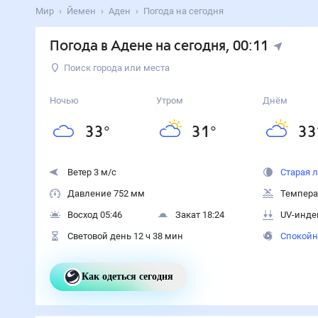
Мир
Йемен
Аден
Погода на сегодня
Погода в Адене на сегодня
, 00:11
Поиск города или места
Ночью
Утром
Днём
33
°
31
°
33
Ветер 3 м/с
Старая 
Давление 752 мм
Темпера
Восход 05:46
Закат 18:24
UV-инде
Световой день 12 ч 38 мин
Спокойн
Как одеться сегодня