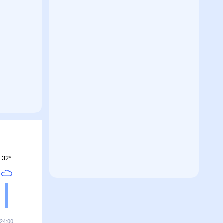
32
°
24:00