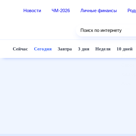
Новости
ЧМ-2026
Личные финансы
Ро
Еда
Поиск по интернету
Здор
Разв
Сейчас
Сегодня
Завтра
3 дня
Неделя
10 д
Дом 
Спор
Карь
Авто
Техн
Жизн
Сбер
Горо