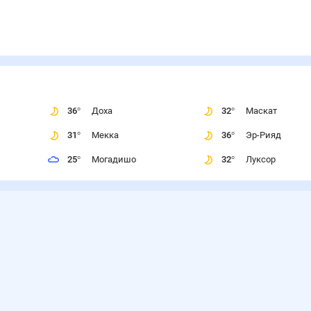
36
°
Доха
32
°
Маскат
31
°
Мекка
36
°
Эр-Рияд
25
°
Могадишо
32
°
Луксор