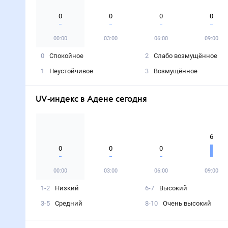
0
0
0
0
00:00
03:00
06:00
09:00
0
Спокойное
2
Слабо возмущённое
1
Неустойчивое
3
Возмущённое
UV-индекс в Адене сегодня
6
0
0
0
00:00
03:00
06:00
09:00
1-2
Низкий
6-7
Высокий
3-5
Средний
8-10
Очень высокий