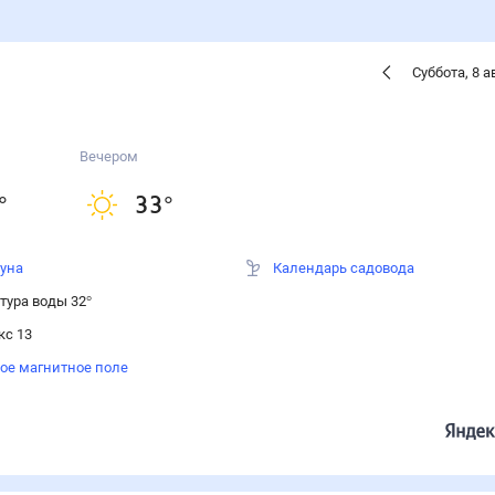
Суббота
,
8
а
Вечером
°
33
°
луна
Календарь садовода
тура воды 32°
кс 13
ое магнитное поле