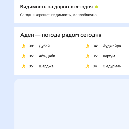
Видимость на дорогах сегодня
Сегодня хорошая видимость, малооблачно
Аден
— погода рядом
сегодня
38
°
Дубай
34
°
Фуджейра
35
°
Абу-Даби
35
°
Хартум
35
°
Шарджа
34
°
Омдурман