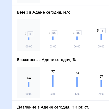
Ветер в Адене сегодня, м/с
5
З
3
3
ЮЗ
ЮЗ
2
В
00:00
03:00
06:00
09:00
Влажность в Адене сегодня, %
77
74
67
64
00:00
03:00
06:00
09:00
Давление в Адене сегодня, мм рт. ст.