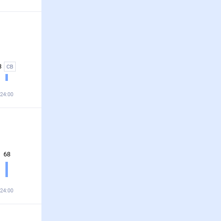
3
СВ
24:00
68
24:00