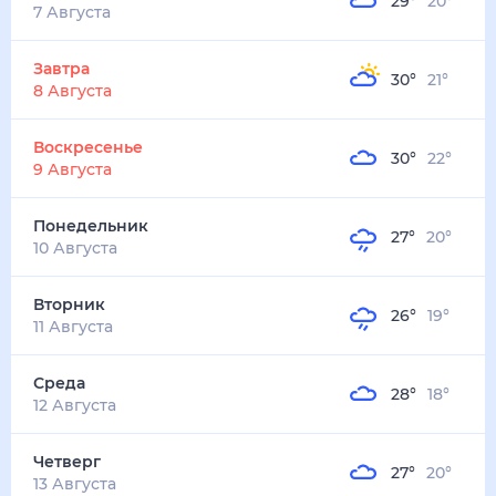
29
°
20
°
5
м/с
завтра
8 августа