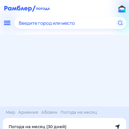
Введите город или место
Мир
Армения
Абовян
Погода на месяц
Погода на месяц (30 дней)
в Абовяне
7 авг
–
7 сен
янв
фев
мар
апр
май
июн
июл
авг
сен
окт
ноя
дек
Ночь
30°
30°
29°
28°
27°
26°