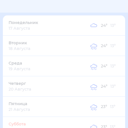
30
°
22
°
7
м/с
понедельник
10 августа