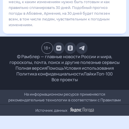
25
°
19
°
4
м/с
воскресенье
16 августа