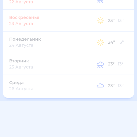
27
°
20
°
3
м/с
вторник
11 августа