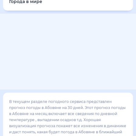
25
°
19
°
5
м/с
суббота
15 августа