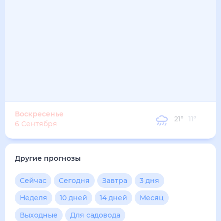
27
°
20
°
3
м/с