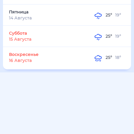
30
°
21
°
6
м/с
воскресенье
9 августа