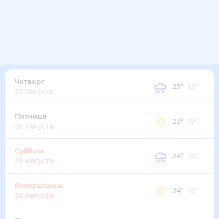
26
°
19
°
4
м/с
среда
12 августа