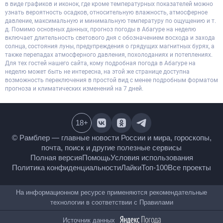
в виде графиков и иконок, где кроме температурных показателей можно
узнать вероятность осадков, относительную влажность, атмосферное
давление, максимальную и минимальную температуру по ощущению и т.
д. Помимо основных данных, прогноз погоды в Абагуре на неделю
включает длительность светового дня с обозначением восхода и захода
солнца, состояния луны, предупреждения о грядущих магнитных бурях, а
также перепадах атмосферного давления, похолоданиях и потеплениях.
Для тех гостей нашего сайта, кому подробная погода в Абагуре на
неделю может быть не интересна, на этой же странице доступна
возможность переключения в простой вид с менее подробным форматом
прогноза и климатических изменений на 7 дней.
18
+
© Рамблер — главные новости России и мира,
гороскопы, почта, поиск и другие полезные сервисы
Полная версия
Помощь
Условия использования
Политика конфиденциальности
Лайки
Топ-100
Все проекты
На информационном ресурсе применяются
рекомендательные технологии в соответствии с
Правилами