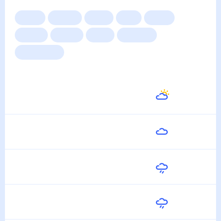
Сейчас
Сегодня
Завтра
3 дня
Неделя
10 дней
14 дней
Месяц
Выходные
Для садовода
Погода на неделю
Завтра
23
°
13
°
10 Августа
Вторник
25
°
13
°
11 Августа
Среда
18
°
16
°
12 Августа
Четверг
16
°
11
°
13 Августа