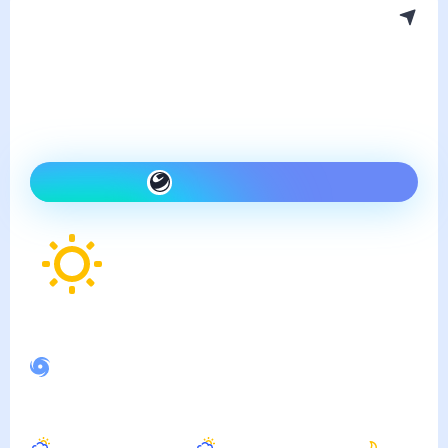
Погода в Волово
воскресенье, 9 августа
Сегодня на улице так же,
как вчера и ясно
Как одеться сегодня
22
°
Ощущается как
21
°
Спокойное магнитное поле
Днём
Вечером
Ночью
24
°
20
°
13
°