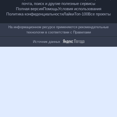
18
+
© Рамблер — главные новости России и мира,
гороскопы, почта, поиск и другие полезные сервисы
Полная версия
Помощь
Условия использования
Политика конфиденциальности
Лайки
Топ-100
Все проекты
На информационном ресурсе применяются
рекомендательные технологии в соответствии с
Правилами
Источник данных