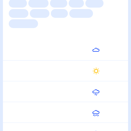
Сейчас
Сегодня
Завтра
3 дня
Неделя
10 дней
14 дней
Месяц
Выходные
Для садовода
Погода на неделю
Завтра
23
°
12
°
7 Августа
Суббота
27
°
16
°
8 Августа
Воскресенье
26
°
19
°
9 Августа
Понедельник
22
°
18
°
10 Августа