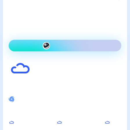
Погода в Верхних Кигах
четверг, 6 августа
Сегодня холоднее, чем
вчера и облачно
Как одеться сегодня
20
°
Ощущается как
18
°
Спокойное магнитное поле
Вечером
Ночью
Утром
19
°
12
°
16
°