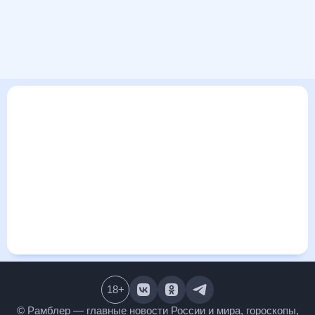
В этом разделе представлена общая информация о погоде
в Верхних Кигах на ближайшие дни: сегодня, завтра,
неделю. Найти более подробные данные о том, будет ли
изменяться температура за сегодняшний день, а также
узнать прогноз осадков и т.д., можно на странице
соответствующего дня. Подробный прогноз погоды
окажется полезен метеозависимым людям, потому что его
дополняют сведения о перепадах давления, влажности и
прочие погодные данные. С помощью данных на «Рамблер/
погоде» легко узнать информацию о длительности
светового дня. Подробный прогноз погоды в Верхних Кигах,
Республика Башкортостан, Россия, предоставлен
партнерским сайтом.