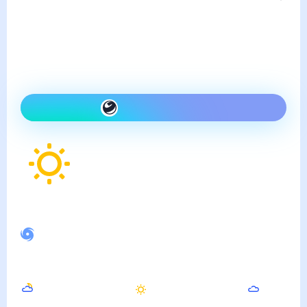
пятница, 7 августа
Сегодня на улице так же,
как вчера и ясно
Как одеться сегодня
20
°
Ощущается как
16
°
Спокойное магнитное поле
Ночью
Утром
Днём
13
°
15
°
24
°