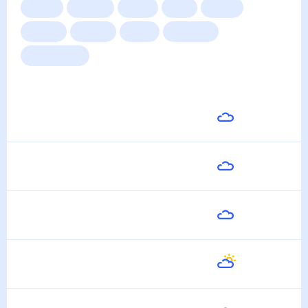
Сейчас
Сегодня
Завтра
3 дня
Неделя
10 дней
14 дней
Месяц
Выходные
Для садовода
Погода на неделю
Завтра
24
°
13
°
8 Августа
Воскресенье
29
°
17
°
9 Августа
Понедельник
24
°
20
°
10 Августа
Вторник
23
°
15
°
11 Августа
Среда