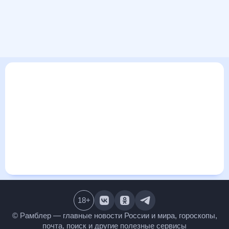
В этом разделе представлена общая информация о погоде
в Утрехте на ближайшие дни: сегодня, завтра, неделю.
Найти более подробные данные о том, будет ли
изменяться температура за сегодняшний день, а также
узнать прогноз осадков и т.д., можно на странице
соответствующего дня. Подробный прогноз погоды
окажется полезен метеозависимым людям, потому что его
дополняют сведения о перепадах давления, влажности и
прочие погодные данные. С помощью данных на «Рамблер/
погоде» легко узнать информацию о длительности
светового дня. Подробный прогноз погоды в Утрехте,
Нидерланды, предоставлен партнерским сайтом.