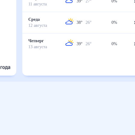
39
°
27
°
0
%
11
августа
Среда
38
°
26
°
0
%
12
августа
Четверг
39
°
26
°
0
%
13
августа