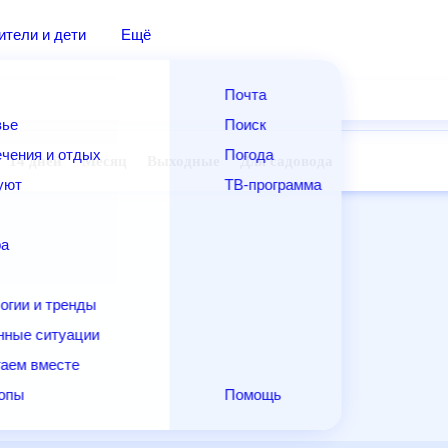
дители и дети
Ещё
Почта
овье
Поиск
лечения и отдых
Погода
ней
14 дней
Месяц
Выходные
Для садовода
и уют
ТВ-программа
т
ера
ологии и тренды
енные ситуации
егаем вместе
скопы
Помощь