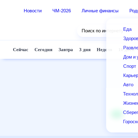
Новости
ЧМ-2026
Личные финансы
Ро
Еда
Поиск по интернету
Здор
Разв
Сейчас
Сегодня
Завтра
3 дня
Неделя
10 д
Дом 
Спор
Карь
Авто
Техн
Жизн
Сбер
Горо